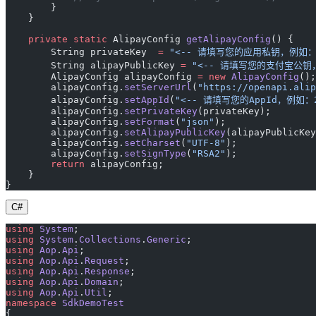
        }
    }
    private
 static
 AlipayConfig 
getAlipayConfig
() {
        String privateKey  
=
 "<-- 请填写您的应用私钥，例如：MII
        String alipayPublicKey 
=
 "<-- 请填写您的支付宝公钥，例
        AlipayConfig alipayConfig 
=
 new
 AlipayConfig
();
        alipayConfig.
setServerUrl
(
"https://openapi.alip
        alipayConfig.
setAppId
(
"<-- 请填写您的AppId，例如：20
        alipayConfig.
setPrivateKey
(privateKey);
        alipayConfig.
setFormat
(
"json"
);
        alipayConfig.
setAlipayPublicKey
(alipayPublicKey
        alipayConfig.
setCharset
(
"UTF-8"
);
        alipayConfig.
setSignType
(
"RSA2"
);
        return
 alipayConfig;
    }
}
C#
using
 System
;
using
 System
.
Collections
.
Generic
;
using
 Aop
.
Api
;
using
 Aop
.
Api
.
Request
;
using
 Aop
.
Api
.
Response
;
using
 Aop
.
Api
.
Domain
;
using
 Aop
.
Api
.
Util
;
namespace
 SdkDemoTest
{