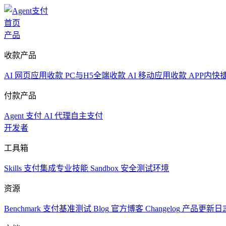
首页
产品
收款产品
AI 网页应用收款
PC与H5全端收款
AI 移动应用收款
APP内快
付款产品
Agent 支付
AI 代理自主支付
开发者
工具箱
Skills
支付集成专业技能
Sandbox
安全测试环境
资源
Benchmark
支付基准测试
Blog
官方博客
Changelog
产品更新日