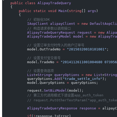
    public
 class
 AlipayTradeQuery
    {
        public
 static
 void
 Main
(
string
[] 
args
) 
        {
            // 初始化SDK
            IAopClient
 alipayClient
 =
 new
 DefaultAopCli
            // 构造请求参数以调用接口
            AlipayTradeQueryRequest
 request
 =
 new
 Alipa
            AlipayTradeQueryModel
 model
 =
 new
 AlipayTra
            // 设置订单支付时传入的商户订单号
            model.OutTradeNo 
=
 "20150320010101001"
;
            // 设置支付宝交易号
            model.TradeNo 
=
 "2014112611001004680 073956
            // 设置查询选项
            List
<
String
> 
queryOptions
 =
 new
 List
<
String
            queryOptions.
Add
(
"trade_settle_info"
);
            model.QueryOptions 
=
 queryOptions;
            request.
SetBizModel
(model);
            // 第三方代调用模式下请设置app_auth_token
            // request.PutOtherTextParam("app_auth_
            AlipayTradeQueryResponse
 response
 =
 alipayC
            if
(
!
response.IsError)