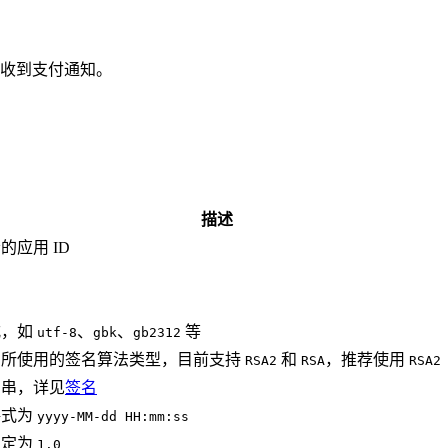
收到支付通知。
描述
应用 ID
式，如
、
、
等
utf-8
gbk
gb2312
串所使用的签名算法类型，目前支持
和
，推荐使用
RSA2
RSA
RSA2
名串，详见
签名
格式为
yyyy-MM-dd HH:mm:ss
固定为
1.0