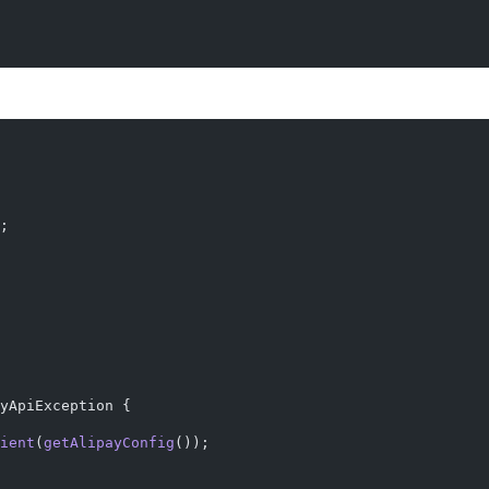
;
yApiException {
ient
(
getAlipayConfig
());