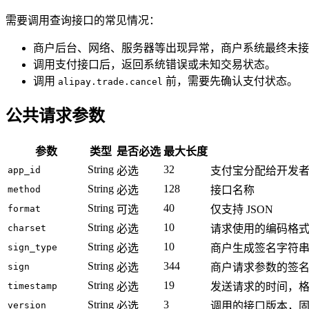
需要调用查询接口的常见情况：
商户后台、网络、服务器等出现异常，商户系统最终未接
调用支付接口后，返回系统错误或未知交易状态。
调用
前，需要先确认支付状态。
alipay.trade.cancel
公共请求参数
参数
类型
是否必选
最大长度
String
32
app_id
必选
支付宝分配给开发者的
String
128
method
必选
接口名称
String
40
format
可选
仅支持 JSON
String
10
charset
必选
请求使用的编码格
String
10
sign_type
必选
商户生成签名字符
String
344
sign
必选
商户请求参数的签
String
19
timestamp
必选
发送请求的时间，
String
3
version
必选
调用的接口版本，