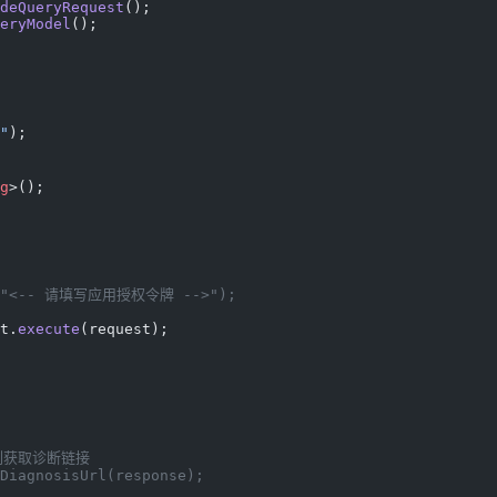
deQueryRequest
();
eryModel
();
"
);
g
>();
n", "<-- 请填写应用授权令牌 -->");
t.
execute
(request);
的示例获取诊断链接
DiagnosisUrl(response);