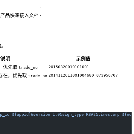
-
-
各产品快速接入文档
询。
/说明
示例值
，优先取
20150320010101001
trade_no
存在，优先取
2014112611001004680 073956707
trade_no
p_id=${appid}&version=1.0&sign_type=RSA2&timestamp=${now