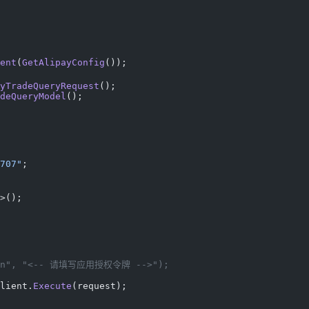
ent
(
GetAlipayConfig
());
yTradeQueryRequest
();
deQueryModel
();
707"
;
>();
token", "<-- 请填写应用授权令牌 -->");
lient.
Execute
(request);