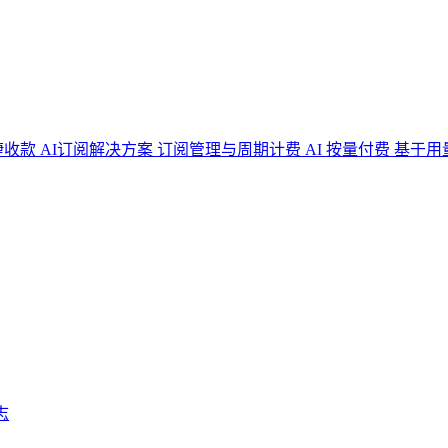
捷收款
AI订阅解决方案
订阅管理与周期计费
AI 按量付费
基于用
志