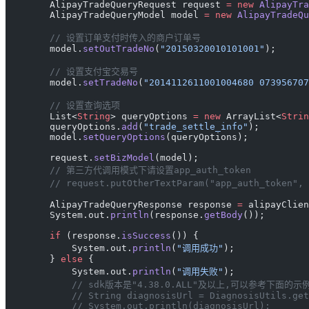
        AlipayTradeQueryRequest request 
=
 new
 AlipayTra
        AlipayTradeQueryModel model 
=
 new
 AlipayTradeQu
        // 设置订单支付时传入的商户订单号
        model.
setOutTradeNo
(
"20150320010101001"
);
        // 设置支付宝交易号
        model.
setTradeNo
(
"2014112611001004680 073956707
        // 设置查询选项
        List<
String
> queryOptions 
=
 new
 ArrayList<
Strin
        queryOptions.
add
(
"trade_settle_info"
);
        model.
setQueryOptions
(queryOptions);
        request.
setBizModel
(model);
        // 第三方代调用模式下请设置app_auth_token
        // request.putOtherTextParam("app_auth_toke
        AlipayTradeQueryResponse response 
=
 alipayClien
        System.out.
println
(response.
getBody
());
        if
 (response.
isSuccess
()) {
            System.out.
println
(
"调用成功"
);
        } 
else
 {
            System.out.
println
(
"调用失败"
);
            // sdk版本是"4.38.0.ALL"及以上,可以参考下面
            // String diagnosisUrl = DiagnosisUtils.get
            // System.out.println(diagnosisUrl);