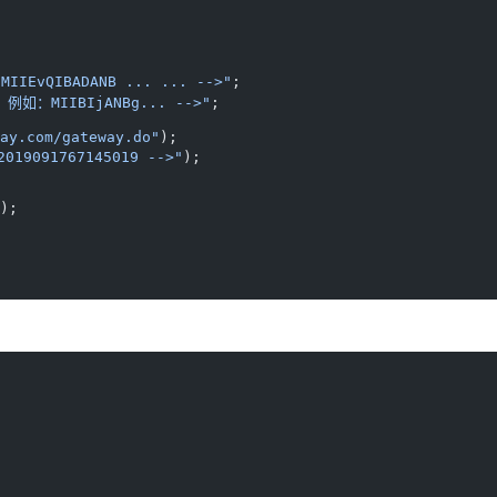
EvQIBADANB ... ... -->"
;
如：MIIBIjANBg... -->"
;
ay.com/gateway.do"
);
19091767145019 -->"
);
);