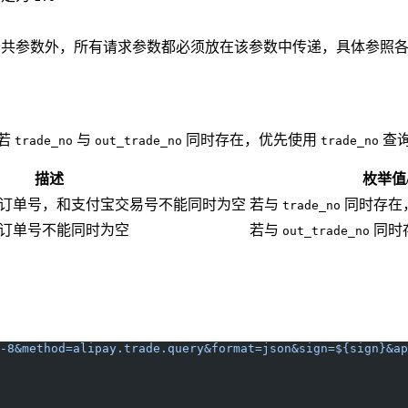
公共参数外，所有请求参数都必须放在该参数中传递，具体参照
若
与
同时存在，优先使用
查
trade_no
out_trade_no
trade_no
描述
枚举值
订单号，和支付宝交易号不能同时为空
若与
同时存在
trade_no
订单号不能同时为空
若与
同时
out_trade_no
-8&method=alipay.trade.query&format=json&sign=${sign}&ap