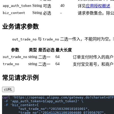
String
40
app_auth_token
可选
详见
应用授权概述
String
-
biz_content
必选
请求参数集合。除
业务请求参数
与
二选一传入，不能同时为空。
out_trade_no
trade_no
参数
类型
是否必选
最大长度
string
64
out_trade_no
二选一
订单支付时传入的商户
string
64
trade_no
二选一
支付宝交易号，和商户
常见请求示例
cURL
curl
 'https://openapi.alipay.com/gateway.do?charset=UTF
 -F
 'app_auth_token=${app_auth_token}'
 \
 -F
 'biz_content={
	"out_trade_no":"20150320010101001",
	"trade_no":"2014112611001004680 073956707",