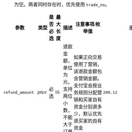
为空。两者同时存在时，优先使用
。
trade_no
是
最
否
大
注意事项/枚
参数
类型
描述
必
长
举值
选
度
退款
金
如果正向交易
额，
使用了营销，
单位
该退款金额包
为
含营销金额。
元，
支付宝会按业
必
支持
price
16
refund_amount
务规则分配营
200.12
选
两位
销和买家自有
小
资金分别退多
数，
少，默认优先
不能
退买家的自有
大于
资金
订单