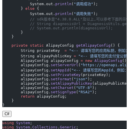
            System.out.
println
(
"调用成功"
);
        } 
else
 {
            System.out.
println
(
"调用失败"
);
            // sdk版本是"4.38.0.ALL"及以上,可以参考下面
            // String diagnosisUrl = DiagnosisUtils.get
            // System.out.println(diagnosisUrl);
        }
    }
    private
 static
 AlipayConfig 
getAlipayConfig
() {
        String privateKey  
=
 "<-- 请填写您的应用私钥，例如：MII
        String alipayPublicKey 
=
 "<-- 请填写您的支付宝公钥，例
        AlipayConfig alipayConfig 
=
 new
 AlipayConfig
();
        alipayConfig.
setServerUrl
(
"https://openapi.alip
        alipayConfig.
setAppId
(
"<-- 请填写您的AppId，例如：20
        alipayConfig.
setPrivateKey
(privateKey);
        alipayConfig.
setFormat
(
"json"
);
        alipayConfig.
setAlipayPublicKey
(alipayPublicKey
        alipayConfig.
setCharset
(
"UTF-8"
);
        alipayConfig.
setSignType
(
"RSA2"
);
        return
 alipayConfig;
    }
}
C#
using
 System
;
using
 System
.
Collections
.
Generic
;