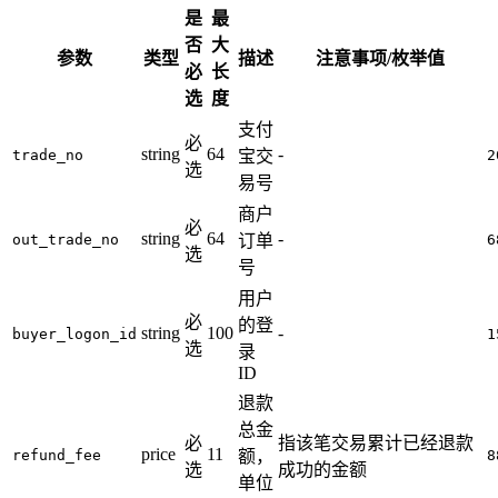
是
最
否
大
参数
类型
描述
注意事项/枚举值
必
长
选
度
支付
必
string
64
-
trade_no
宝交
2
选
易号
商户
必
string
64
-
out_trade_no
订单
6
选
号
用户
必
的登
string
100
-
buyer_logon_id
1
选
录
ID
退款
总金
必
指该笔交易累计已经退款
price
11
refund_fee
额，
8
选
成功的金额
单位