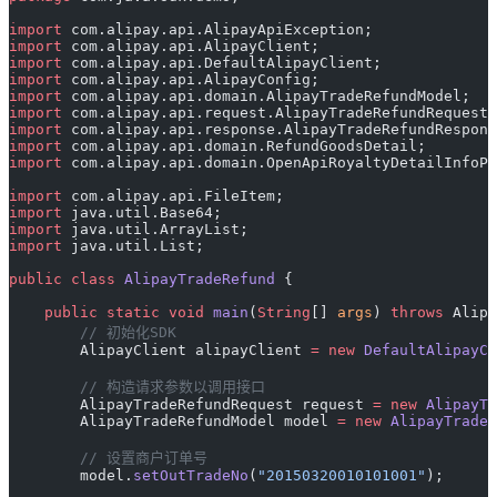
import
 com.alipay.api.AlipayApiException;
import
 com.alipay.api.AlipayClient;
import
 com.alipay.api.DefaultAlipayClient;
import
 com.alipay.api.AlipayConfig;
import
 com.alipay.api.domain.AlipayTradeRefundModel;
import
 com.alipay.api.request.AlipayTradeRefundRequest;
import
 com.alipay.api.response.AlipayTradeRefundRespons
import
 com.alipay.api.domain.RefundGoodsDetail;
import
 com.alipay.api.domain.OpenApiRoyaltyDetailInfoPo
import
 com.alipay.api.FileItem;
import
 java.util.Base64;
import
 java.util.ArrayList;
import
 java.util.List;
public
 class
 AlipayTradeRefund
 {
    public
 static
 void
 main
(
String
[] 
args
) 
throws
 Alipa
        // 初始化SDK
        AlipayClient alipayClient 
=
 new
 DefaultAlipayCl
        // 构造请求参数以调用接口
        AlipayTradeRefundRequest request 
=
 new
 AlipayTr
        AlipayTradeRefundModel model 
=
 new
 AlipayTrade
        // 设置商户订单号
        model.
setOutTradeNo
(
"20150320010101001"
);