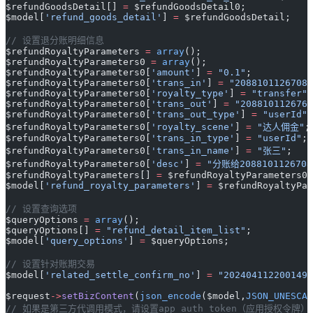
$refundGoodsDetail[] 
=
 $refundGoodsDetail0;
$model[
'refund_goods_detail'
] 
=
 $refundGoodsDetail;
// 设置退分账明细信息
$refundRoyaltyParameters 
=
 array
();
$refundRoyaltyParameters0 
=
 array
();
$refundRoyaltyParameters0[
'amount'
] 
=
 "0.1"
;
$refundRoyaltyParameters0[
'trans_in'
] 
=
 "20881011267084
$refundRoyaltyParameters0[
'royalty_type'
] 
=
 "transfer"
;
$refundRoyaltyParameters0[
'trans_out'
] 
=
 "2088101126765
$refundRoyaltyParameters0[
'trans_out_type'
] 
=
 "userId"
;
$refundRoyaltyParameters0[
'royalty_scene'
] 
=
 "达人佣金"
;
$refundRoyaltyParameters0[
'trans_in_type'
] 
=
 "userId"
;
$refundRoyaltyParameters0[
'trans_in_name'
] 
=
 "张三"
;
$refundRoyaltyParameters0[
'desc'
] 
=
 "分账给2088101126708
$refundRoyaltyParameters[] 
=
 $refundRoyaltyParameters0;
$model[
'refund_royalty_parameters'
] 
=
 $refundRoyaltyPar
// 设置查询选项
$queryOptions 
=
 array
();
$queryOptions[] 
=
 "refund_detail_item_list"
;
$model[
'query_options'
] 
=
 $queryOptions;
// 设置针对账期交易
$model[
'related_settle_confirm_no'
] 
=
 "2024041122001495
$request
->
setBizContent
(
json_encode
($model,
JSON_UNESCAP
// 如果是第三方代调用模式，请设置app_auth_token（应用授权令牌）