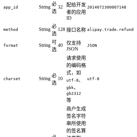
必
配给开发
String
32
app_id
2014072300007148
选
者的应用
ID
必
String
128
method
接口名称
alipay.trade.refund
选
可
仅支持
String
40
format
JSON
JSON
选
请求使用
的编码格
式，如
必
String
10
charset
utf-8
、
utf-8
选
、
gbk
gb2312
等
商户生成
签名字符
串所使用
的签名算