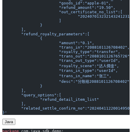
			"goods_id":"apple-01",
			"refund_amount":"19.50",
			"out_certificate_no_list":[
				"20240701323214324123
			]
		}
	],
	"refund_royalty_parameters":[
		{
			"amount":"0.1",
			"trans_in":"2088101126708402",
			"royalty_type":"transfer",
			"trans_out":"2088101126765726",
			"trans_out_type":"userId",
			"royalty_scene":"达人佣金",
			"trans_in_type":"userId",
			"trans_in_name":"张三",
			"desc":"分账给2088101126708402"
		}
	],
	"query_options":[
		"refund_detail_item_list"
	],
	"related_settle_confirm_no":"20240411220014950
}'
Java
package
 com.java.sdk.demo;