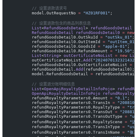
            // 设置退款请求号
            model.OutRequestNo 
=
 "HZ01RF001"
;
            // 设置退款包含的商品列表信息
            List
<
RefundGoodsDetail
> 
refundGoodsDetail
 =
            RefundGoodsDetail
 refundGoodsDetail0
 =
 new
 
            refundGoodsDetail0.OutSkuId 
=
 "outSku_01"
;
            refundGoodsDetail0.OutItemId 
=
 "outItem_01"
            refundGoodsDetail0.GoodsId 
=
 "apple-01"
;
            refundGoodsDetail0.RefundAmount 
=
 "19.50"
;
            List
<
String
> 
outCertificateNoList
 =
 new
 Lis
            outCertificateNoList.
Add
(
"20240701323214324
            refundGoodsDetail0.OutCertificateNoList 
=
 o
            refundGoodsDetail.
Add
(refundGoodsDetail0);
            model.RefundGoodsDetail 
=
 refundGoodsDetail
            // 设置退分账明细信息
            List
<
OpenApiRoyaltyDetailInfoPojo
> 
refundRo
            OpenApiRoyaltyDetailInfoPojo
 refundRoyaltyP
            refundRoyaltyParameters0.Amount 
=
 "0.1"
;
            refundRoyaltyParameters0.TransIn 
=
 "2088101
            refundRoyaltyParameters0.RoyaltyType 
=
 "tra
            refundRoyaltyParameters0.TransOut 
=
 "208810
            refundRoyaltyParameters0.TransOutType 
=
 "us
            refundRoyaltyParameters0.RoyaltyScene 
=
 "
            refundRoyaltyParameters0.TransInType 
=
 "use
            refundRoyaltyParameters0.TransInName 
=
 "张三