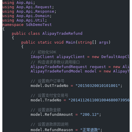
using
 Aop
.
Api
;
using
 Aop
.
Api
.
Request
;
using
 Aop
.
Api
.
Response
;
using
 Aop
.
Api
.
Domain
;
using
 Aop
.
Api
.
Util
;
namespace
 SdkDemoTest
{
    public
 class
 AlipayTradeRefund
    {
        public
 static
 void
 Main
(
string
[] 
args
) 
        {
            // 初始化SDK
            IAopClient
 alipayClient
 =
 new
 DefaultAopCli
            // 构造请求参数以调用接口
            AlipayTradeRefundRequest
 request
 =
 new
 Alip
            AlipayTradeRefundModel
 model
 =
 new
 AlipayTr
            // 设置商户订单号
            model.OutTradeNo 
=
 "20150320010101001"
;
            // 设置支付宝交易号
            model.TradeNo 
=
 "20141126110010046800739567
            // 设置退款金额
            model.RefundAmount 
=
 "200.12"
;
            // 设置退款原因说明
            model.RefundReason 
=
 "正常退款"
;