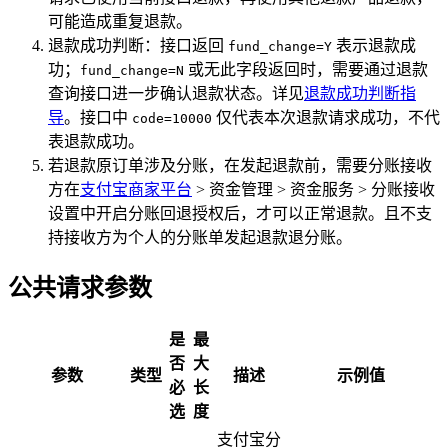
可能造成重复退款。
退款成功判断：接口返回
表示退款成
fund_change=Y
功；
或无此字段返回时，需要通过退款
fund_change=N
查询接口进一步确认退款状态。详见
退款成功判断指
导
。接口中
仅代表本次退款请求成功，不代
code=10000
表退款成功。
若退款原订单涉及分账，在发起退款前，需要分账接收
方在
支付宝商家平台
> 资金管理 > 资金服务 > 分账接收
设置中开启分账回退授权后，才可以正常退款。且不支
持接收方为个人的分账单发起退款退分账。
公共请求参数
是
最
否
大
参数
类型
描述
示例值
必
长
选
度
支付宝分