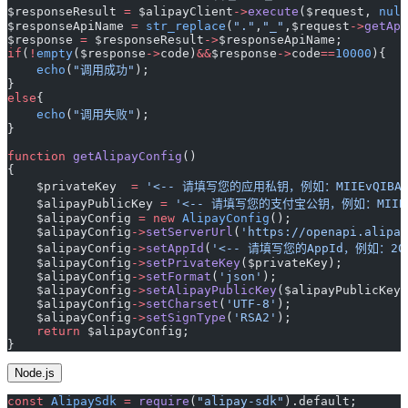
$responseResult 
=
 $alipayClient
->
execute
($request, 
null
$responseApiName 
=
 str_replace
(
"."
,
"_"
,$request
->
getApi
$response 
=
 $responseResult
->
$responseApiName;
if
(
!
empty
($response
->
code)
&&
$response
->
code
==
10000
){
    echo
(
"调用成功"
);
}
else
{
    echo
(
"调用失败"
);
}
function
 getAlipayConfig
()
{
    $privateKey  
=
 '<-- 请填写您的应用私钥，例如：MIIEvQIBADAN
    $alipayPublicKey 
=
 '<-- 请填写您的支付宝公钥，例如：MIIBIj
    $alipayConfig 
=
 new
 AlipayConfig
();
    $alipayConfig
->
setServerUrl
(
'https://openapi.alipay
    $alipayConfig
->
setAppId
(
'<-- 请填写您的AppId，例如：2019
    $alipayConfig
->
setPrivateKey
($privateKey);
    $alipayConfig
->
setFormat
(
'json'
);
    $alipayConfig
->
setAlipayPublicKey
($alipayPublicKey)
    $alipayConfig
->
setCharset
(
'UTF-8'
);
    $alipayConfig
->
setSignType
(
'RSA2'
);
    return
 $alipayConfig;
}
Node.js
const
 AlipaySdk
 =
 require
(
"alipay-sdk"
).default;