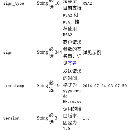
必
法类型，
String
10
sign_type
RSA2
选
目前支持
和
RSA2
，推
RSA
荐使用
RSA2
商户请求
必
参数的签
String
344
sign
详见示例
选
名串，详
见
签名
发送请求
的时间，
必
格式为
String
19
timestamp
2014-07-24 03:07:50
选
yyyy-MM-
dd
HH:mm:ss
调用的接
必
口版本，
String
3
version
1.0
选
固定为
1.0