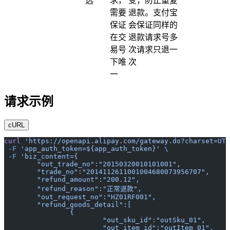
选
求，
变，防止重复
需要
退款。支付宝
保证
会保证同样的
在交
退款请求号多
易号
次请求只退一
下唯
次
一
请求示例
cURL
curl
 'https://openapi.alipay.com/gateway.do?charset=UTF
 -F
 'app_auth_token=${app_auth_token}'
 \
 -F
 'biz_content={
	"out_trade_no":"20150320010101001",
	"trade_no":"2014112611001004680073956707",
	"refund_amount":"200.12",
	"refund_reason":"正常退款",
	"out_request_no":"HZ01RF001",
	"refund_goods_detail":[
		{
			"out_sku_id":"outSku_01",
			"out_item_id":"outItem_01",