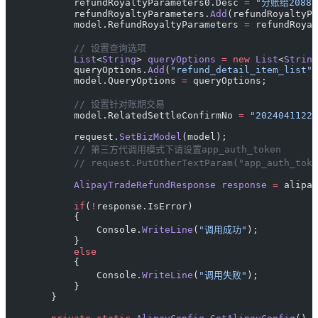
            refundRoyaltyParameters0.Desc 
=
 "分账给208810
            refundRoyaltyParameters.
Add
(refundRoyaltyPa
            model.RefundRoyaltyParameters 
=
 refundRoyal
            // 设置查询选项
            List
<
String
> 
queryOptions
 =
 new
 List
<
String
            queryOptions.
Add
(
"refund_detail_item_list"
)
            model.QueryOptions 
=
 queryOptions;
            // 设置针对账期交易
            model.RelatedSettleConfirmNo 
=
 "20240411220
            request.
SetBizModel
(model);
            // 第三方代调用模式下请设置app_auth_token
            // request.PutOtherTextParam("app_auth_
            AlipayTradeRefundResponse
 response
 =
 alipay
            if
(
!
response.IsError)
            {
                Console.
WriteLine
(
"调用成功"
);
            }
            else
            {
                Console.
WriteLine
(
"调用失败"
);
            }
        }