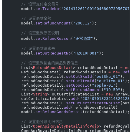
        // 设置支付宝交易号
        model.
setTradeNo
(
"2014112611001004680073956707"
        // 设置退款金额
        model.
setRefundAmount
(
"200.12"
);
        // 设置退款原因说明
        model.
setRefundReason
(
"正常退款"
);
        // 设置退款请求号
        model.
setOutRequestNo
(
"HZ01RF001"
);
        // 设置退款包含的商品列表信息
        List<
RefundGoodsDetail
> refundGoodsDetail 
=
 new
        RefundGoodsDetail refundGoodsDetail0 
=
 new
 Refu
        refundGoodsDetail0.
setOutSkuId
(
"outSku_01"
);
        refundGoodsDetail0.
setOutItemId
(
"outItem_01"
);
        refundGoodsDetail0.
setGoodsId
(
"apple-01"
);
        refundGoodsDetail0.
setRefundAmount
(
"19.50"
);
        List<
String
> outCertificateNoList 
=
 new
 ArrayLi
        outCertificateNoList.
add
(
"202407013232143241231
        refundGoodsDetail0.
setOutCertificateNoList
(outC
        refundGoodsDetail.
add
(refundGoodsDetail0);
        model.
setRefundGoodsDetail
(refundGoodsDetail);
        // 设置退分账明细信息
        List<
OpenApiRoyaltyDetailInfoPojo
> refundRoyalt
        OpenApiRoyaltyDetailInfoPojo refundRoyaltyParam