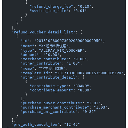
          {
            "refund_charge_fee"
: 
"0.10"
,
            "switch_fee_rate"
: 
"0.01"
          }
        ]
      }
    ],
    "refund_voucher_detail_list"
: [
      {
        "id"
: 
"2015102600073002039000002D5O"
,
        "name"
: 
"XX超市5折优惠"
,
        "type"
: 
"ALIPAY_FIX_VOUCHER"
,
        "amount"
: 
"10.00"
,
        "merchant_contribute"
: 
"9.00"
,
        "other_contribute"
: 
"1.00"
,
        "memo"
: 
"学生专用优惠"
,
        "template_id"
: 
"20171030000730015359000EMZP0"
,
        "other_contribute_detail"
: [
          {
            "contribute_type"
: 
"BRAND"
,
            "contribute_amount"
: 
"8.00"
          }
        ],
        "purchase_buyer_contribute"
: 
"2.01"
,
        "purchase_merchant_contribute"
: 
"1.03"
,
        "purchase_ant_contribute"
: 
"0.82"
      }
    ],
    "pre_auth_cancel_fee"
: 
"12.45"