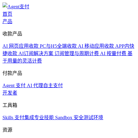
首页
产品
收款产品
AI 网页应用收款
PC与H5全端收款
AI 移动应用收款
APP内快
捷收款
AI订阅解决方案
订阅管理与周期计费
AI 按量付费
基
于用量的灵活计费
付款产品
Agent 支付
AI 代理自主支付
开发者
工具箱
Skills
支付集成专业技能
Sandbox
安全测试环境
资源