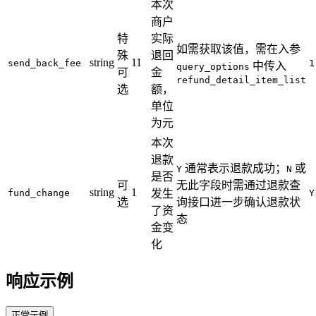
本次
商户
特
实际
如需获取该值，需在入参
殊
退回
string
11
send_back_fee
1
中传入
query_options
可
金
refund_detail_item_list
选
额，
单位
为元
本次
退款
通常表示退款成功；
或
Y
N
是否
可
无此字段时需通过退款查
string
1
fund_change
发生
Y
选
询接口进一步确认退款状
了资
态
金变
化
响应示例
正常示例