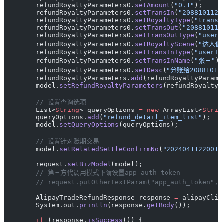
        refundRoyaltyParameters0.
setAmount
(
"0.1"
);
        refundRoyaltyParameters0.
setTransIn
(
"2088101126
        refundRoyaltyParameters0.
setRoyaltyType
(
"transf
        refundRoyaltyParameters0.
setTransOut
(
"208810112
        refundRoyaltyParameters0.
setTransOutType
(
"userI
        refundRoyaltyParameters0.
setRoyaltyScene
(
"达人佣
        refundRoyaltyParameters0.
setTransInType
(
"userId
        refundRoyaltyParameters0.
setTransInName
(
"张三"
)
        refundRoyaltyParameters0.
setDesc
(
"分账给20881011
        refundRoyaltyParameters.
add
(refundRoyaltyParame
        model.
setRefundRoyaltyParameters
(refundRoyalty
        // 设置查询选项
        List<
String
> queryOptions 
=
 new
 ArrayList<
Strin
        queryOptions.
add
(
"refund_detail_item_list"
);
        model.
setQueryOptions
(queryOptions);
        // 设置针对账期交易
        model.
setRelatedSettleConfirmNo
(
"20240411220014
        request.
setBizModel
(model);
        // 第三方代调用模式下请设置app_auth_token
        // request.putOtherTextParam("app_auth_toke
        AlipayTradeRefundResponse response 
=
 alipayClie
        System.out.
println
(response.
getBody
());
        if
 (response.
isSuccess
()) {