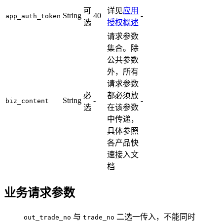
可
详见
应用
String
40
-
app_auth_token
选
授权概述
请求参数
集合。除
公共参数
外，所有
请求参数
必
都必须放
String
-
-
biz_content
选
在该参数
中传递，
具体参照
各产品快
速接入文
档
业务请求参数
与
二选一传入，不能同时
out_trade_no
trade_no