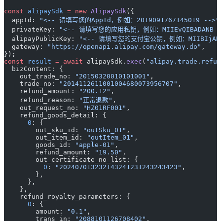
const
 alipaySdk
 =
 new
 AlipaySdk
({
  appId: 
"<-- 请填写您的AppId，例如：2019091767145019 -->"
  privateKey: 
"<-- 请填写您的应用私钥，例如：MIIEvQIBADANB ..
  alipayPublicKey: 
"<-- 请填写您的支付宝公钥，例如：MIIBIjANBg
  gateway: 
"https://openapi.alipay.com/gateway.do"
,
});
const
 result
 =
 await
 alipaySdk.
exec
(
"alipay.trade.refun
  bizContent: {
    out_trade_no: 
"20150320010101001"
,
    trade_no: 
"2014112611001004680073956707"
,
    refund_amount: 
"200.12"
,
    refund_reason: 
"正常退款"
,
    out_request_no: 
"HZ01RF001"
,
    refund_goods_detail: {
      0
: {
        out_sku_id: 
"outSku_01"
,
        out_item_id: 
"outItem_01"
,
        goods_id: 
"apple-01"
,
        refund_amount: 
"19.50"
,
        out_certificate_no_list: {
          0
: 
"202407013232143241231243243423"
,
        },
      },
    },
    refund_royalty_parameters: {
      0
: {
        amount: 
"0.1"
,
        trans_in: 
"2088101126708402"
,