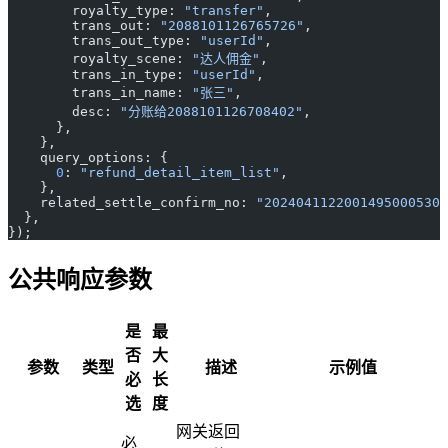
        royalty_type: 
"transfer"
,
        trans_out: 
"2088101126765726"
,
        trans_out_type: 
"userId"
,
        royalty_scene: 
"达人佣金"
,
        trans_in_type: 
"userId"
,
        trans_in_name: 
"张三"
,
        desc: 
"分账给2088101126708402"
,
      },
    },
    query_options: {
      0
: 
"refund_detail_item_list"
,
    },
    related_settle_confirm_no: 
"20240411220014950005303
  },
});
公共响应参数
是
最
否
大
参数
类型
描述
示例值
必
长
选
度
网关返回
必