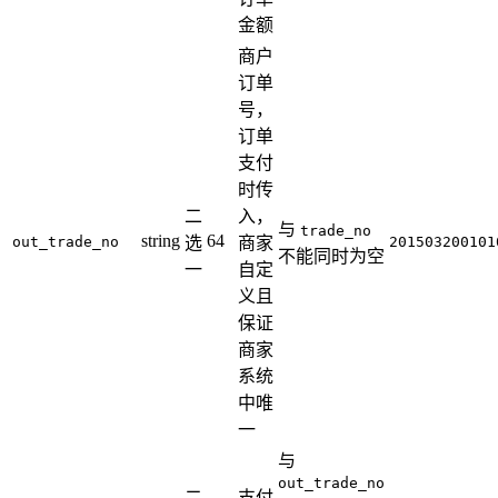
金额
商户
订单
号，
订单
支付
时传
二
入，
与
trade_no
string
64
out_trade_no
选
商家
201503200101
不能同时为空
一
自定
义且
保证
商家
系统
中唯
一
与
out_trade_no
二
支付