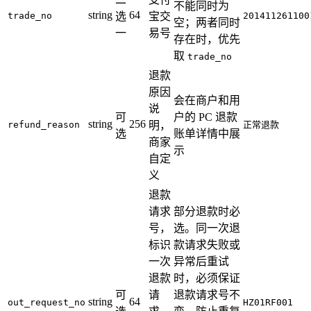
不能同时为
string
64
trade_no
选
宝交
201411261100
空；两者同时
一
易号
存在时，优先
取
trade_no
退款
原因
会在商户和用
说
可
户的 PC 退款
string
256
refund_reason
明，
正常退款
选
账单详情中展
商家
示
自定
义
退款
请求
部分退款时必
号，
选。同一次退
标识
款请求失败或
一次
异常后重试
退款
时，必须保证
可
请
退款请求号不
string
64
out_request_no
HZ01RF001