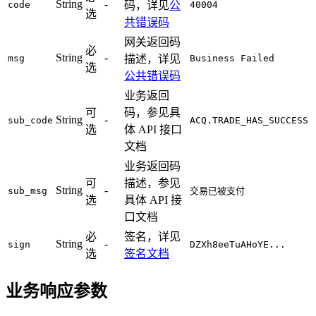
String
-
code
码，详见
公
40004
选
共错误码
网关返回码
必
String
-
msg
描述，详见
Business Failed
选
公共错误码
业务返回
可
码，参见具
String
-
sub_code
ACQ.TRADE_HAS_SUCCESS
选
体 API 接口
文档
业务返回码
可
描述，参见
String
-
sub_msg
交易已被支付
选
具体 API 接
口文档
必
签名，详见
String
-
sign
DZXh8eeTuAHoYE...
选
签名文档
业务响应参数