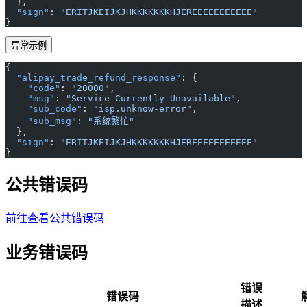
  },
  "sign"
: 
"ERITJKEIJKJHKKKKKKKHJEREEEEEEEEEEE"
}
异常示例
{
  "alipay_trade_refund_response"
: {
    "code"
: 
"20000"
,
    "msg"
: 
"Service Currently Unavailable"
,
    "sub_code"
: 
"isp.unknow-error"
,
    "sub_msg"
: 
"系统繁忙"
  },
  "sign"
: 
"ERITJKEIJKJHKKKKKKKHJEREEEEEEEEEEE"
}
公共错误码
前往查看公共错误码
业务错误码
错误
错误码
描述