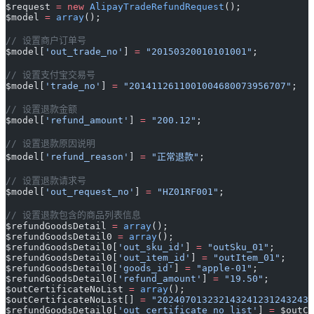
$request 
=
 new
 AlipayTradeRefundRequest
();
$model 
=
 array
();
// 设置商户订单号
$model[
'out_trade_no'
] 
=
 "20150320010101001"
;
// 设置支付宝交易号
$model[
'trade_no'
] 
=
 "2014112611001004680073956707"
;
// 设置退款金额
$model[
'refund_amount'
] 
=
 "200.12"
;
// 设置退款原因说明
$model[
'refund_reason'
] 
=
 "正常退款"
;
// 设置退款请求号
$model[
'out_request_no'
] 
=
 "HZ01RF001"
;
// 设置退款包含的商品列表信息
$refundGoodsDetail 
=
 array
();
$refundGoodsDetail0 
=
 array
();
$refundGoodsDetail0[
'out_sku_id'
] 
=
 "outSku_01"
;
$refundGoodsDetail0[
'out_item_id'
] 
=
 "outItem_01"
;
$refundGoodsDetail0[
'goods_id'
] 
=
 "apple-01"
;
$refundGoodsDetail0[
'refund_amount'
] 
=
 "19.50"
;
$outCertificateNoList 
=
 array
();
$outCertificateNoList[] 
=
 "2024070132321432412312432434
$refundGoodsDetail0[
'out_certificate_no_list'
] 
=
 $outCe