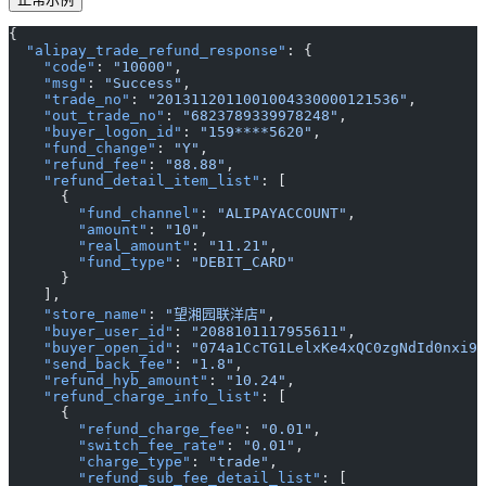
{
  "alipay_trade_refund_response"
: {
    "code"
: 
"10000"
,
    "msg"
: 
"Success"
,
    "trade_no"
: 
"2013112011001004330000121536"
,
    "out_trade_no"
: 
"6823789339978248"
,
    "buyer_logon_id"
: 
"159****5620"
,
    "fund_change"
: 
"Y"
,
    "refund_fee"
: 
"88.88"
,
    "refund_detail_item_list"
: [
      {
        "fund_channel"
: 
"ALIPAYACCOUNT"
,
        "amount"
: 
"10"
,
        "real_amount"
: 
"11.21"
,
        "fund_type"
: 
"DEBIT_CARD"
      }
    ],
    "store_name"
: 
"望湘园联洋店"
,
    "buyer_user_id"
: 
"2088101117955611"
,
    "buyer_open_id"
: 
"074a1CcTG1LelxKe4xQC0zgNdId0nxi95
    "send_back_fee"
: 
"1.8"
,
    "refund_hyb_amount"
: 
"10.24"
,
    "refund_charge_info_list"
: [
      {
        "refund_charge_fee"
: 
"0.01"
,
        "switch_fee_rate"
: 
"0.01"
,
        "charge_type"
: 
"trade"
,
        "refund_sub_fee_detail_list"
: [