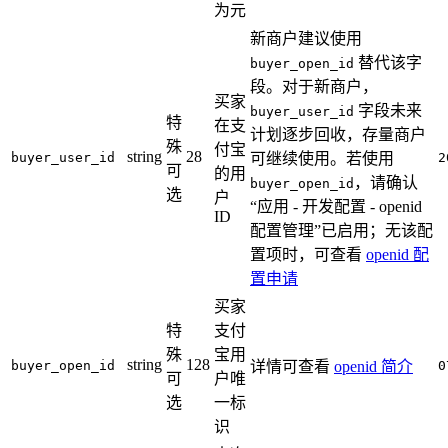
为元
新商户建议使用
替代该字
buyer_open_id
段。对于新商户，
买家
字段未来
buyer_user_id
特
在支
计划逐步回收，存量商户
殊
付宝
string
28
buyer_user_id
可继续使用。若使用
2
可
的用
，请确认
buyer_open_id
选
户
“应用 - 开发配置 - openid
ID
配置管理”已启用；无该配
置项时，可查看
openid 配
置申请
买家
特
支付
殊
宝用
string
128
buyer_open_id
详情可查看
openid 简介
0
可
户唯
选
一标
识