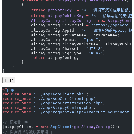
        private
 static
 AlipayConfig
 GetAlipayConfig
()
        {
            string
 privateKey
  =
 "<-- 请填写您的应用私钥，例如：
            string
 alipayPublicKey
 =
 "<-- 请填写您的支付宝公
            AlipayConfig
 alipayConfig
 =
 new
 AlipayConfi
            alipayConfig.ServerUrl 
=
 "https://openapi.a
            alipayConfig.AppId 
=
 "<-- 请填写您的AppId，例如：
            alipayConfig.PrivateKey 
=
 privateKey;
            alipayConfig.Format 
=
 "json"
;
            alipayConfig.AlipayPublicKey 
=
 alipayPublic
            alipayConfig.Charset 
=
 "UTF-8"
;
            alipayConfig.SignType 
=
 "RSA2"
;
            return
 alipayConfig;
        }
    }
}
PHP
<?
php
require_once
 '../aop/AopClient.php'
;
require_once
 '../aop/AopCertClient.php'
;
require_once
 '../aop/AopCertification.php'
;
require_once
 '../aop/AlipayConfig.php'
;
require_once
 '../aop/request/AlipayTradeRefundRequest.p
// 初始化SDK
$alipayClient 
=
 new
 AopClient
(
getAlipayConfig
());
// 构造请求参数以调用接口