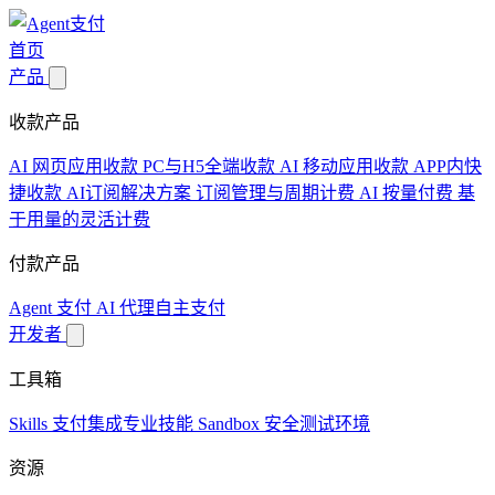
首页
产品
收款产品
AI 网页应用收款
PC与H5全端收款
AI 移动应用收款
APP内快
捷收款
AI订阅解决方案
订阅管理与周期计费
AI 按量付费
基
于用量的灵活计费
付款产品
Agent 支付
AI 代理自主支付
开发者
工具箱
Skills
支付集成专业技能
Sandbox
安全测试环境
资源