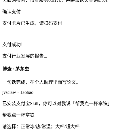
需联网搜索：博查服务0.01元，茅茅虫论文查询0.5元
确认支付
支付卡片已生成，请扫码支付
支付成功！
支付行业发展的报告...
博查 · 茅茅虫
一句话完成，在个人助理里面写论文。
jvsclaw · Taobao
已安装支付宝Skill，你可以对我说「帮我点一杯拿铁」
帮我点一杯拿铁
请选择：正常冰/热/常温；大杯/超大杯