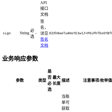
API
接口
文档
签
名，
必
String
-
sign
详见
DZXh8eeTuAHoYE3w1J+POiPhfDxOYBf
选
签名
文档
业务响应参数
是
否
最大
参数
类型
描述
注意事项/枚举值
必
长度
选
当账
单可
获取