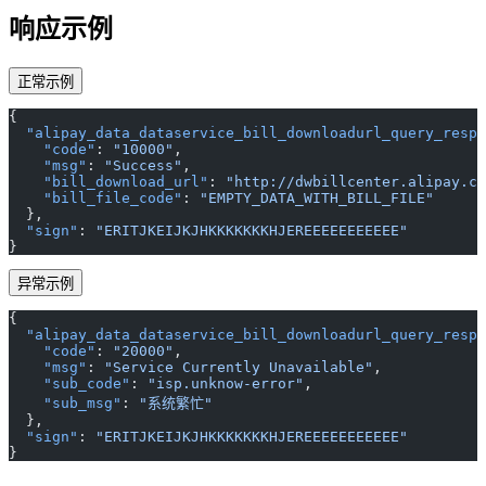
响应示例
正常示例
{
  "alipay_data_dataservice_bill_downloadurl_query_respo
    "code"
: 
"10000"
,
    "msg"
: 
"Success"
,
    "bill_download_url"
: 
"http://dwbillcenter.alipay.co
    "bill_file_code"
: 
"EMPTY_DATA_WITH_BILL_FILE"
  },
  "sign"
: 
"ERITJKEIJKJHKKKKKKKHJEREEEEEEEEEEE"
}
异常示例
{
  "alipay_data_dataservice_bill_downloadurl_query_respo
    "code"
: 
"20000"
,
    "msg"
: 
"Service Currently Unavailable"
,
    "sub_code"
: 
"isp.unknow-error"
,
    "sub_msg"
: 
"系统繁忙"
  },
  "sign"
: 
"ERITJKEIJKJHKKKKKKKHJEREEEEEEEEEEE"
}