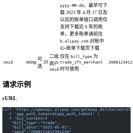
，最早可下
yyyy-MM-dd
载 2023 年 4 月 17 日及
以后的账单接口调用仅
支持下载近 6 年的账
单，更多账单请前往
对账中
b.alipay.com
心-账单下载页下载
二级
仅在
为
bill_type
可
string
20
smid
trade_zft_merchant
2088123412
商户
选
时可使用
smid
请求示例
cURL
curl
 'https://openapi.alipay.com/gateway.do?charset=UTF
  -F
 'app_auth_token=${app_auth_token}'
 \
  -F
 'biz_content={
    "bill_type":"trade",
    "bill_date":"2025-05-01",
    "smid":"2088123412341234"