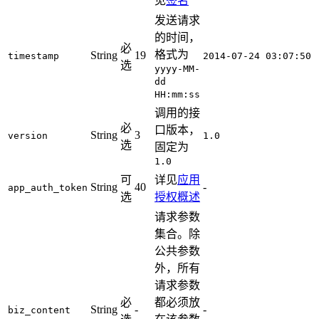
见
签名
发送请求
的时间，
必
格式为
String
19
timestamp
2014-07-24 03:07:50
选
yyyy-MM-
dd
HH:mm:ss
调用的接
必
口版本，
String
3
version
1.0
选
固定为
1.0
可
详见
应用
String
40
-
app_auth_token
选
授权概述
请求参数
集合。除
公共参数
外，所有
请求参数
必
都必须放
String
-
-
biz_content