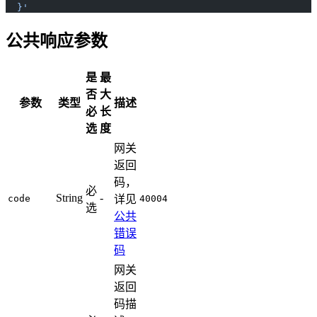
  }'
公共响应参数
是
最
否
大
参数
类型
描述
必
长
选
度
网关
返回
码，
必
String
-
code
详见
40004
选
公共
错误
码
网关
返回
码描