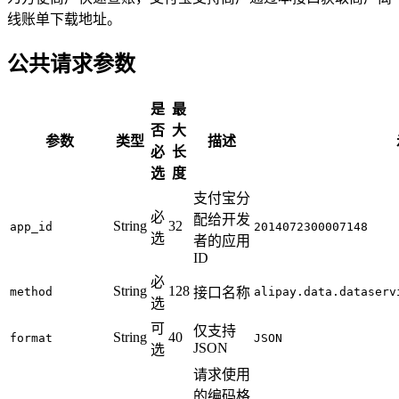
线账单下载地址。
公共请求参数
是
最
否
大
参数
类型
描述
必
长
选
度
支付宝分
必
配给开发
String
32
app_id
2014072300007148
选
者的应用
ID
必
String
128
method
接口名称
alipay.data.dataserv
选
可
仅支持
String
40
format
JSON
JSON
选
请求使用
的编码格