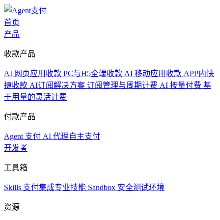
首页
产品
收款产品
AI 网页应用收款
PC与H5全端收款
AI 移动应用收款
APP内快
捷收款
AI订阅解决方案
订阅管理与周期计费
AI 按量付费
基
于用量的灵活计费
付款产品
Agent 支付
AI 代理自主支付
开发者
工具箱
Skills
支付集成专业技能
Sandbox
安全测试环境
资源