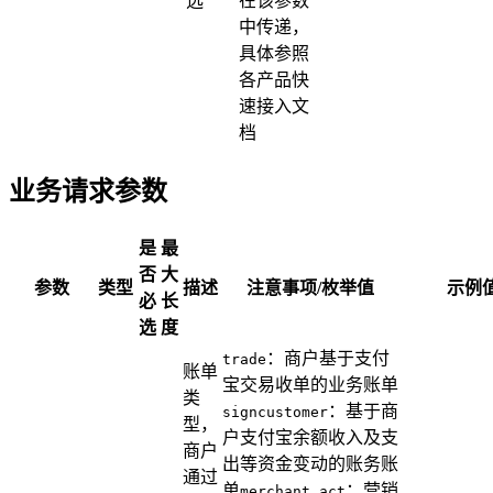
选
在该参数
中传递，
具体参照
各产品快
速接入文
档
业务请求参数
是
最
否
大
参数
类型
描述
注意事项/枚举值
示例
必
长
选
度
：商户基于支付
trade
账单
宝交易收单的业务账单
类
：基于商
signcustomer
型，
户支付宝余额收入及支
商户
出等资金变动的账务账
通过
单
：营销
merchant_act