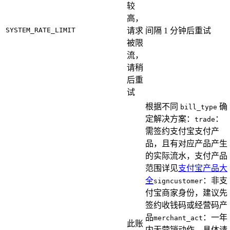
较
高，
SYSTEM_RATE_LIMIT
请求
间隔 1 分钟后重试
被限
流，
请稍
后重
试
根据不同
确
bill_type
定解决方案：
：
trade
需签约支付宝支付产
品，且有对应产品产生
的实际流水，支付产品
范围详见
支付宝产品大
全
：非支
signcustomer
付宝商家身份，建议先
签约收钱码或经营码产
品
：一年
merchant_act
此账
内无营销动作，具体请