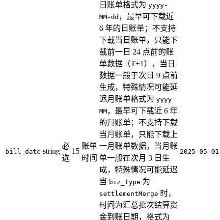
日账单格式为
yyyy-
，最早可下载近
MM-dd
6 年的日账单；不支持
下载当日账单，只能下
载前一日 24 点前的账
单数据（T+1），当日
数据一般于次日 9 点前
生成，特殊情况可能延
迟月账单格式为
yyyy-
，最早可下载近 6 年
MM
的月账单；不支持下载
当月账单，只能下载上
必
账单
一月账单数据，当月账
string
15
bill_date
2025-05-01
选
时间
单一般在次月 3 日生
成，特殊情况可能延迟
当
为
biz_type
时，
settlementMerge
时间为汇总批次结算资
金到账日期，格式为