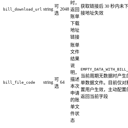
时，
可
获取链接后 30 秒内未
string
2048
bill_download_url
返回
选
接地址失效
账单
下载
地址
链接
账单
文件
结果
说
EMPTY_DATA_WITH_BILL
明，
当前周期无数据时产生
可
描述
string
64
bill_file_code
单数据文件。目前仅对
选
本次
置用户生效，主动配置
申请
返回当前字段
的账
单文
件状
态