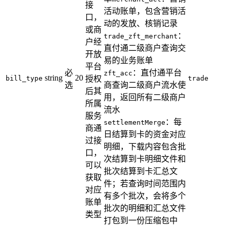
接
活动账单，包含营销活
口，
动的发放、核销记录
或商
：
trade_zft_merchant
户经
直付通二级商户查询交
开放
易的业务账单
平台
必
：直付通平台
zft_acc
string
20
bill_type
授权
trade
选
商查询二级商户流水使
后其
用，返回所有二级商户
所属
流水
服务
：每
settlementMerge
商通
日结算到卡的资金对应
过接
明细，下载内容包含批
口，
次结算到卡明细文件和
可以
批次结算到卡汇总文
获取
件；若查询时间范围内
对应
有多个批次，会将多个
账单
批次的明细和汇总文件
类型
打包到一份压缩包中