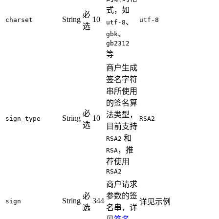
式，如
必
String
10
charset
utf-8
、
utf-8
选
、
gbk
gb2312
等
商户生成
签名字符
串所使用
的签名算
必
法类型，
String
10
sign_type
RSA2
选
目前支持
和
RSA2
，推
RSA
荐使用
RSA2
商户请求
必
参数的签
String
344
sign
详见示例
选
名串，详