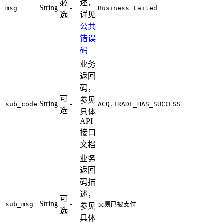
必
述，
String
-
msg
Business Failed
选
详见
公共
错误
码
业务
返回
码，
可
参见
String
-
sub_code
ACQ.TRADE_HAS_SUCCESS
选
具体
API
接口
文档
业务
返回
码描
述，
可
String
-
sub_msg
交易已被支付
参见
选
具体