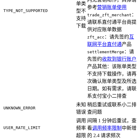
单类
参考
营销账单使用
TYPE_NOT_SUPPORTED
型不
：
trade_zft_merchant
支持
请联系直付通平台商提
下载
供对应账单数据
：请先签约
互
zft_acc
联网平台直付通
产品
：请
settlementMerge
先签约
收款到银行账户
产品其他：该账单类型
不支持下载操作，请再
次确认账单类型及所选
日期。如有需求，请联
系支付宝小二排查
未知
稍后重试或联系小二排
UNKNOWN_ERROR
错误
查问题
调用
间隔 1 分钟后重试，查
USER_RATE_LIMIT
频率
看
调用频率限制
中新增
超限
的 2.4 请求频次