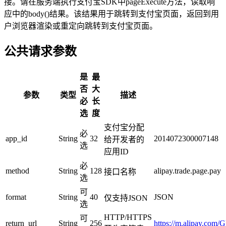
接。请在服务端执行支付宝SDK中pageExecute方法，读取响
应中的body()结果。该结果用于跳转到支付宝页面，返回到用
户浏览器渲染或重定向跳转到支付宝页面。
公共请求参数
是
最
否
大
参数
类型
描述
必
长
选
度
支付宝分配
必
app_id
String
32
2014072300007148
给开发者的
选
应用ID
必
method
String
128
alipay.trade.page.pay
接口名称
选
可
format
String
40
JSON
仅支持JSON
选
HTTP/HTTPS
可
return_url
String
256
https://m.alipay.com