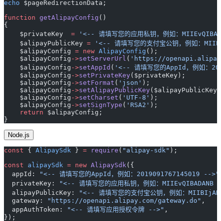
echo
 $pageRedirectionData;
function
 getAlipayConfig
()
{
    $privateKey  
=
 '<-- 请填写您的应用私钥，例如：MIIEvQIBADAN
    $alipayPublicKey 
=
 '<-- 请填写您的支付宝公钥，例如：MIIBIj
    $alipayConfig 
=
 new
 AlipayConfig
();
    $alipayConfig
->
setServerUrl
(
'https://openapi.alipay
    $alipayConfig
->
setAppId
(
'<-- 请填写您的AppId，例如：2019
    $alipayConfig
->
setPrivateKey
($privateKey);
    $alipayConfig
->
setFormat
(
'json'
);
    $alipayConfig
->
setAlipayPublicKey
($alipayPublicKey)
    $alipayConfig
->
setCharset
(
'UTF-8'
);
    $alipayConfig
->
setSignType
(
'RSA2'
);
    return
 $alipayConfig;
}
Node.js
const
 { 
AlipaySdk
 } 
=
 require
(
"alipay-sdk"
);
const
 alipaySdk
 =
 new
 AlipaySdk
({
  appId: 
"<-- 请填写您的AppId，例如：2019091767145019 -->"
  privateKey: 
"<-- 请填写您的应用私钥，例如：MIIEvQIBADANB ..
  alipayPublicKey: 
"<-- 请填写您的支付宝公钥，例如：MIIBIjANBg
  gateway: 
"https://openapi.alipay.com/gateway.do"
,
  appAuthToken: 
"<-- 请填写应用授权令牌 -->"
,
});