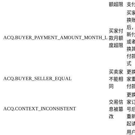
额超限
支
买
换
后
买家付
新
ACQ.BUYER_PAYMENT_AMOUNT_MONTH_L
款月额
或
度超限
换
付
式
买卖家
更
ACQ.BUYER_SELLER_EQUAL
不能相
家
同
付
更
交易信
家
ACQ.CONTEXT_INCONSISTENT
息被篡
号
改
重
起
用