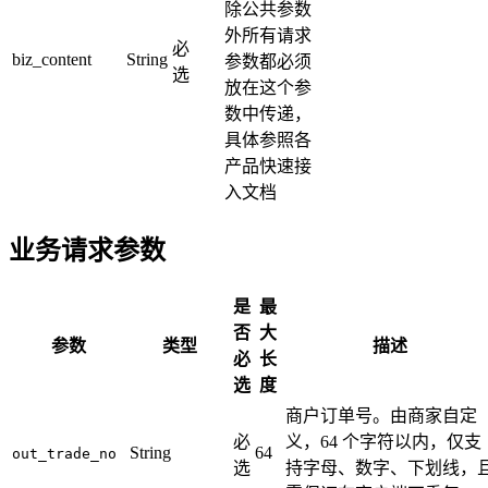
除公共参数
外所有请求
必
biz_content
String
参数都必须
选
放在这个参
数中传递，
具体参照各
产品快速接
入文档
业务请求参数
是
最
否
大
参数
类型
描述
必
长
选
度
商户订单号。由商家自定
必
义，64 个字符以内，仅支
String
64
out_trade_no
选
持字母、数字、下划线，