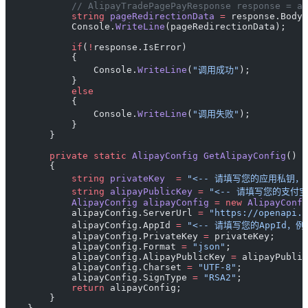
            // AlipayTradePagePayResponse response = al
            string
 pageRedirectionData
 =
 response.Body;
            Console.
WriteLine
(pageRedirectionData);
            if
(
!
response.IsError)
            {
                Console.
WriteLine
(
"调用成功"
);
            }
            else
            {
                Console.
WriteLine
(
"调用失败"
);
            }
        }
        private
 static
 AlipayConfig
 GetAlipayConfig
()
        {
            string
 privateKey
  =
 "<-- 请填写您的应用私钥，例如：
            string
 alipayPublicKey
 =
 "<-- 请填写您的支付宝公
            AlipayConfig
 alipayConfig
 =
 new
 AlipayConfi
            alipayConfig.ServerUrl 
=
 "https://openapi.a
            alipayConfig.AppId 
=
 "<-- 请填写您的AppId，例如：
            alipayConfig.PrivateKey 
=
 privateKey;
            alipayConfig.Format 
=
 "json"
;
            alipayConfig.AlipayPublicKey 
=
 alipayPublic
            alipayConfig.Charset 
=
 "UTF-8"
;
            alipayConfig.SignType 
=
 "RSA2"
;
            return
 alipayConfig;
        }