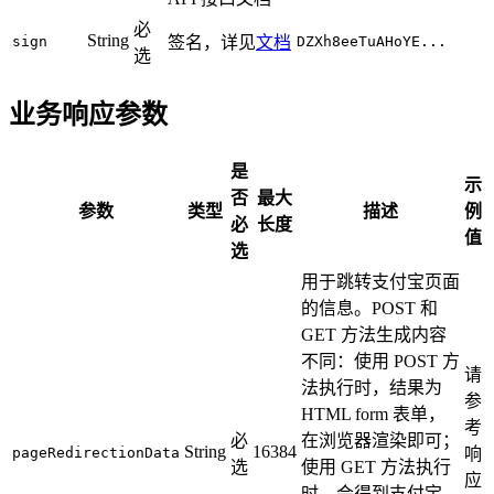
必
String
sign
签名，详见
文档
DZXh8eeTuAHoYE...
选
业务响应参数
是
示
否
最大
参数
类型
描述
例
必
长度
值
选
用于跳转支付宝页面
的信息。POST 和
GET 方法生成内容
不同：使用 POST 方
请
法执行时，结果为
参
HTML form 表单，
考
必
在浏览器渲染即可；
String
16384
pageRedirectionData
响
选
使用 GET 方法执行
应
时，会得到支付宝