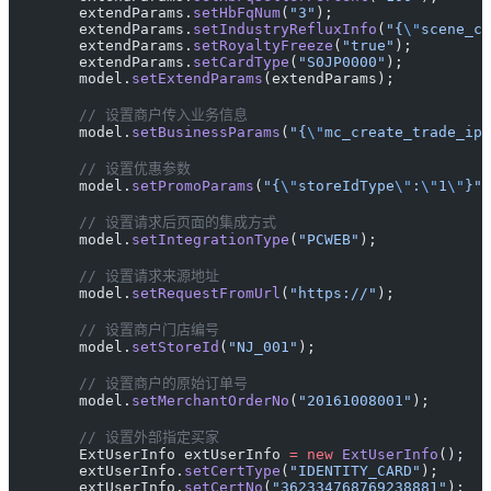
        extendParams.
setHbFqNum
(
"3"
);
        extendParams.
setIndustryRefluxInfo
(
"{
\"
scene_co
        extendParams.
setRoyaltyFreeze
(
"true"
);
        extendParams.
setCardType
(
"S0JP0000"
);
        model.
setExtendParams
(extendParams);
        // 设置商户传入业务信息
        model.
setBusinessParams
(
"{
\"
mc_create_trade_ip
\
        // 设置优惠参数
        model.
setPromoParams
(
"{
\"
storeIdType
\"
:
\"
1
\"
}"
)
        // 设置请求后页面的集成方式
        model.
setIntegrationType
(
"PCWEB"
);
        // 设置请求来源地址
        model.
setRequestFromUrl
(
"https://"
);
        // 设置商户门店编号
        model.
setStoreId
(
"NJ_001"
);
        // 设置商户的原始订单号
        model.
setMerchantOrderNo
(
"20161008001"
);
        // 设置外部指定买家
        ExtUserInfo extUserInfo 
=
 new
 ExtUserInfo
();
        extUserInfo.
setCertType
(
"IDENTITY_CARD"
);
        extUserInfo.
setCertNo
(
"362334768769238881"
);