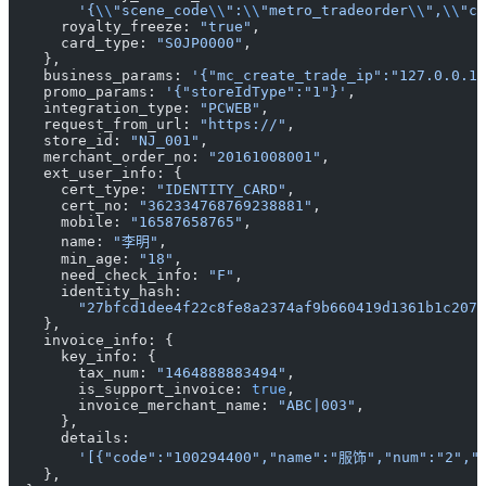
        '{
\\
"scene_code
\\
":
\\
"metro_tradeorder
\\
",
\\
"ch
      royalty_freeze: 
"true"
,
      card_type: 
"S0JP0000"
,
    },
    business_params: 
'{"mc_create_trade_ip":"127.0.0.1"
    promo_params: 
'{"storeIdType":"1"}'
,
    integration_type: 
"PCWEB"
,
    request_from_url: 
"https://"
,
    store_id: 
"NJ_001"
,
    merchant_order_no: 
"20161008001"
,
    ext_user_info: {
      cert_type: 
"IDENTITY_CARD"
,
      cert_no: 
"362334768769238881"
,
      mobile: 
"16587658765"
,
      name: 
"李明"
,
      min_age: 
"18"
,
      need_check_info: 
"F"
,
      identity_hash:
        "27bfcd1dee4f22c8fe8a2374af9b660419d1361b1c207e
    },
    invoice_info: {
      key_info: {
        tax_num: 
"1464888883494"
,
        is_support_invoice: 
true
,
        invoice_merchant_name: 
"ABC|003"
,
      },
      details:
        '[{"code":"100294400","name":"服饰","num":"2","s
    },