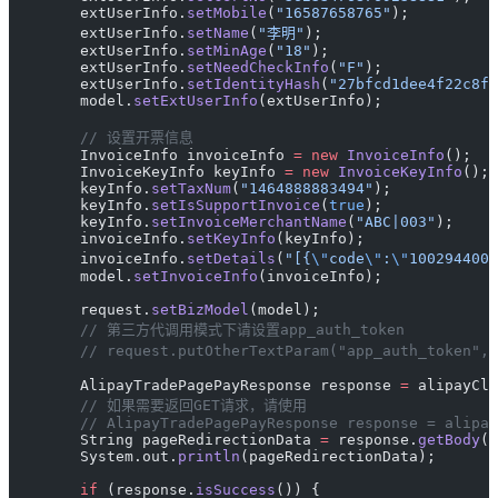
        extUserInfo.
setMobile
(
"16587658765"
);
        extUserInfo.
setName
(
"李明"
);
        extUserInfo.
setMinAge
(
"18"
);
        extUserInfo.
setNeedCheckInfo
(
"F"
);
        extUserInfo.
setIdentityHash
(
"27bfcd1dee4f22c8fe
        model.
setExtUserInfo
(extUserInfo);
        // 设置开票信息
        InvoiceInfo invoiceInfo 
=
 new
 InvoiceInfo
();
        InvoiceKeyInfo keyInfo 
=
 new
 InvoiceKeyInfo
();
        keyInfo.
setTaxNum
(
"1464888883494"
);
        keyInfo.
setIsSupportInvoice
(
true
);
        keyInfo.
setInvoiceMerchantName
(
"ABC|003"
);
        invoiceInfo.
setKeyInfo
(keyInfo);
        invoiceInfo.
setDetails
(
"[{
\"
code
\"
:
\"
100294400
\
        model.
setInvoiceInfo
(invoiceInfo);
        request.
setBizModel
(model);
        // 第三方代调用模式下请设置app_auth_token
        // request.putOtherTextParam("app_auth_toke
        AlipayTradePagePayResponse response 
=
 alipayCli
        // 如果需要返回GET请求，请使用
        // AlipayTradePagePayResponse response = alipay
        String pageRedirectionData 
=
 response.
getBody
()
        System.out.
println
(pageRedirectionData);
        if
 (response.
isSuccess
()) {