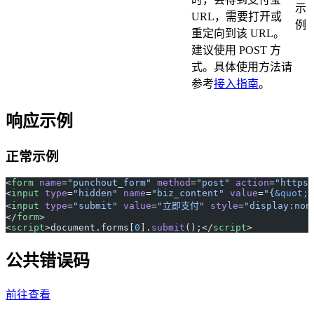
示
URL，需要打开或
例
重定向到该 URL。
建议使用 POST 方
式。具体使用方法请
参考
接入指南
。
响应示例
正常示例
<
form
 name
=
"punchout_form"
 method
=
"post"
 action
=
"https:
<
input
 type
=
"hidden"
 name
=
"biz_content"
 value
=
"{
&quot;
t
<
input
 type
=
"submit"
 value
=
"立即支付"
 style
=
"display:non
</
form
>
<
script
>document.forms[
0
].
submit
();</
script
>
公共错误码
前往查看