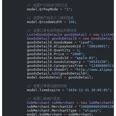
            // 设置PC扫码支付的方式
            model.QrPayMode 
=
 "1"
;
            // 设置商户自定义二维码宽度
            model.QrcodeWidth 
=
 100
;
            // 设置订单包含的商品列表信息
            List
<
GoodsDetail
> 
goodsDetail
 =
 new
 List
<
Go
            GoodsDetail
 goodsDetail0
 =
 new
 GoodsDetail
(
            goodsDetail0.GoodsName 
=
 "ipad"
;
            goodsDetail0.AlipayGoodsId 
=
 "20010001"
;
            goodsDetail0.Quantity 
=
 1
;
            goodsDetail0.Price 
=
 "2000"
;
            goodsDetail0.GoodsId 
=
 "apple-01"
;
            goodsDetail0.GoodsCategory 
=
 "34543238"
;
            goodsDetail0.CategoriesTree 
=
 "124868003|12
            goodsDetail0.ShowUrl 
=
 "http://www.alipay.c
            goodsDetail.
Add
(goodsDetail0);
            model.GoodsDetail 
=
 goodsDetail;
            // 设置订单绝对超时时间
            model.TimeExpire 
=
 "2016-12-31 10:05:01"
;
            // 设置二级商户信息
            SubMerchant
 subMerchant
 =
 new
 SubMerchant
()
            subMerchant.MerchantId 
=
 "2088000603999128"
            subMerchant.MerchantType 
=
 "alipay"
;
            model.SubMerchant 
=
 subMerchant;