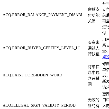
开
余额支
支
ACQ.ERROR_BALANCE_PAYMENT_DISABL
付功能
关
关闭
再
进
付
用
买家未
系
ACQ.ERROR_BUYER_CERTIFY_LEVEL_LI
通过人
宝
行认证
点
修
订单信
单
息中包
ACQ.EXIST_FORBIDDEN_WORD
后
含违禁
新
词
请
更
无效的
口
ACQ.ILLEGAL_SIGN_VALIDTY_PERIOD
签约有
入