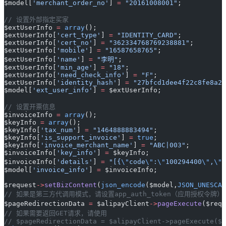
$model[
'merchant_order_no'
] 
=
 "20161008001"
;
// 设置外部指定买家
$extUserInfo 
=
 array
();
$extUserInfo[
'cert_type'
] 
=
 "IDENTITY_CARD"
;
$extUserInfo[
'cert_no'
] 
=
 "362334768769238881"
;
$extUserInfo[
'mobile'
] 
=
 "16587658765"
;
$extUserInfo[
'name'
] 
=
 "李明"
;
$extUserInfo[
'min_age'
] 
=
 "18"
;
$extUserInfo[
'need_check_info'
] 
=
 "F"
;
$extUserInfo[
'identity_hash'
] 
=
 "27bfcd1dee4f22c8fe8a23
$model[
'ext_user_info'
] 
=
 $extUserInfo;
// 设置开票信息
$invoiceInfo 
=
 array
();
$keyInfo 
=
 array
();
$keyInfo[
'tax_num'
] 
=
 "1464888883494"
;
$keyInfo[
'is_support_invoice'
] 
=
 true
;
$keyInfo[
'invoice_merchant_name'
] 
=
 "ABC|003"
;
$invoiceInfo[
'key_info'
] 
=
 $keyInfo;
$invoiceInfo[
'details'
] 
=
 "[{
\"
code
\"
:
\"
100294400
\"
,
\"
n
$model[
'invoice_info'
] 
=
 $invoiceInfo;
$request
->
setBizContent
(
json_encode
($model,
JSON_UNESCAP
// 如果是第三方代调用模式，请设置app_auth_token（应用授权令牌）
$pageRedirectionData 
=
 $alipayClient
->
pageExecute
($requ
// 如果需要返回GET请求，请使用
// $pageRedirectionData = $alipayClient->pageExecute($r