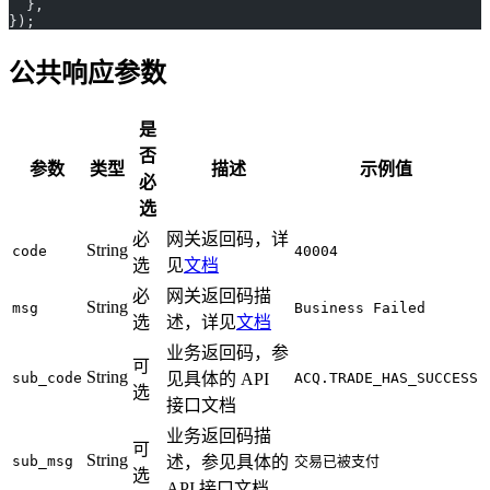
  },
});
公共响应参数
是
否
参数
类型
描述
示例值
必
选
必
网关返回码，详
String
code
40004
选
见
文档
必
网关返回码描
String
msg
Business Failed
选
述，详见
文档
业务返回码，参
可
String
sub_code
见具体的 API
ACQ.TRADE_HAS_SUCCESS
选
接口文档
业务返回码描
可
String
sub_msg
述，参见具体的
交易已被支付
选
API 接口文档