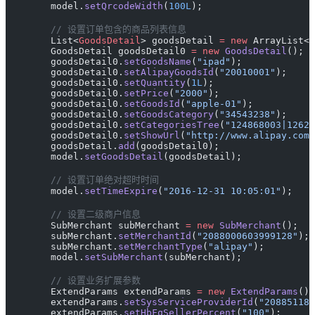
        model.
setQrcodeWidth
(
100L
);
        // 设置订单包含的商品列表信息
        List<
GoodsDetail
> goodsDetail 
=
 new
 ArrayList<
G
        GoodsDetail goodsDetail0 
=
 new
 GoodsDetail
();
        goodsDetail0.
setGoodsName
(
"ipad"
);
        goodsDetail0.
setAlipayGoodsId
(
"20010001"
);
        goodsDetail0.
setQuantity
(
1L
);
        goodsDetail0.
setPrice
(
"2000"
);
        goodsDetail0.
setGoodsId
(
"apple-01"
);
        goodsDetail0.
setGoodsCategory
(
"34543238"
);
        goodsDetail0.
setCategoriesTree
(
"124868003|12623
        goodsDetail0.
setShowUrl
(
"http://www.alipay.com/
        goodsDetail.
add
(goodsDetail0);
        model.
setGoodsDetail
(goodsDetail);
        // 设置订单绝对超时时间
        model.
setTimeExpire
(
"2016-12-31 10:05:01"
);
        // 设置二级商户信息
        SubMerchant subMerchant 
=
 new
 SubMerchant
();
        subMerchant.
setMerchantId
(
"2088000603999128"
);
        subMerchant.
setMerchantType
(
"alipay"
);
        model.
setSubMerchant
(subMerchant);
        // 设置业务扩展参数
        ExtendParams extendParams 
=
 new
 ExtendParams
();
        extendParams.
setSysServiceProviderId
(
"208851183
        extendParams.
setHbFqSellerPercent
(
"100"
);