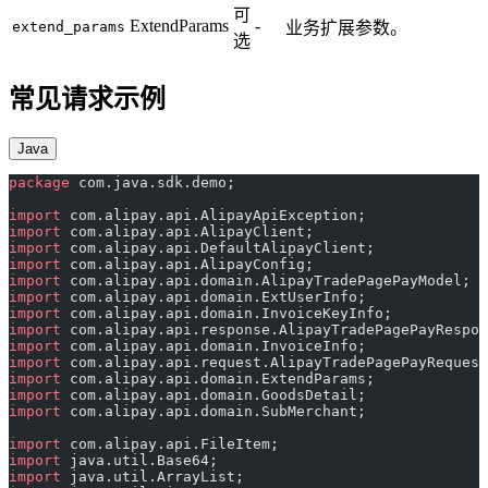
可
ExtendParams
-
extend_params
业务扩展参数。
选
常见请求示例
Java
package
 com.java.sdk.demo;
import
 com.alipay.api.AlipayApiException;
import
 com.alipay.api.AlipayClient;
import
 com.alipay.api.DefaultAlipayClient;
import
 com.alipay.api.AlipayConfig;
import
 com.alipay.api.domain.AlipayTradePagePayModel;
import
 com.alipay.api.domain.ExtUserInfo;
import
 com.alipay.api.domain.InvoiceKeyInfo;
import
 com.alipay.api.response.AlipayTradePagePayRespon
import
 com.alipay.api.domain.InvoiceInfo;
import
 com.alipay.api.request.AlipayTradePagePayRequest
import
 com.alipay.api.domain.ExtendParams;
import
 com.alipay.api.domain.GoodsDetail;
import
 com.alipay.api.domain.SubMerchant;
import
 com.alipay.api.FileItem;
import
 java.util.Base64;
import
 java.util.ArrayList;