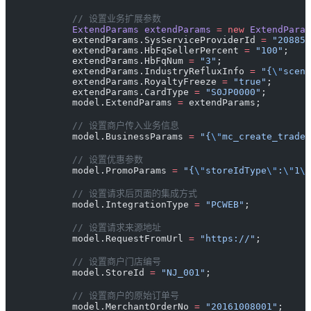
            // 设置业务扩展参数
            ExtendParams
 extendParams
 =
 new
 ExtendParam
            extendParams.SysServiceProviderId 
=
 "208851
            extendParams.HbFqSellerPercent 
=
 "100"
;
            extendParams.HbFqNum 
=
 "3"
;
            extendParams.IndustryRefluxInfo 
=
 "{
\"
scene
            extendParams.RoyaltyFreeze 
=
 "true"
;
            extendParams.CardType 
=
 "S0JP0000"
;
            model.ExtendParams 
=
 extendParams;
            // 设置商户传入业务信息
            model.BusinessParams 
=
 "{
\"
mc_create_trade_
            // 设置优惠参数
            model.PromoParams 
=
 "{
\"
storeIdType
\"
:
\"
1
\"
            // 设置请求后页面的集成方式
            model.IntegrationType 
=
 "PCWEB"
;
            // 设置请求来源地址
            model.RequestFromUrl 
=
 "https://"
;
            // 设置商户门店编号
            model.StoreId 
=
 "NJ_001"
;
            // 设置商户的原始订单号
            model.MerchantOrderNo 
=
 "20161008001"
;