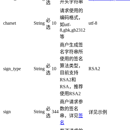
开头字符串
选
请求使用的
编码格式，
必
charset
String
10
utf-8
如utf-
选
8,gbk,gb2312
等
商户生成签
名字符串所
使用的签名
必
算法类型，
sign_type
String
10
RSA2
选
目前支持
RSA2和
RSA，推荐
使用RSA2
商户请求参
必
数的签名
sign
String
344
详见示例
选
串，详见
签
名