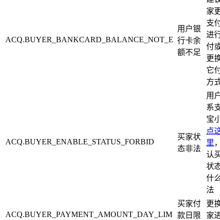
家
支
用户银
进
ACQ.BUYER_BANKCARD_BALANCE_NOT_E
行卡余
付
额不足
更
它
方
用
系
宝
点
买家状
ACQ.BUYER_ENABLE_STATUS_FORBID
里
态非法
认
状
什
法
买家付
更
ACQ.BUYER_PAYMENT_AMOUNT_DAY_LIM
款日限
家