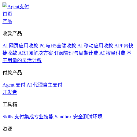
首页
产品
收款产品
AI 网页应用收款
PC与H5全端收款
AI 移动应用收款
APP内快
捷收款
AI订阅解决方案
订阅管理与周期计费
AI 按量付费
基
于用量的灵活计费
付款产品
Agent 支付
AI 代理自主支付
开发者
工具箱
Skills
支付集成专业技能
Sandbox
安全测试环境
资源