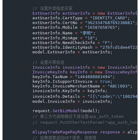
            // 设置外部指定买家
            ExtUserInfo
 extUserInfo
 =
 new
 ExtUserInfo
()
            extUserInfo.CertType 
=
 "IDENTITY_CARD"
;
            extUserInfo.CertNo 
=
 "362334768769238881"
;
            extUserInfo.Mobile 
=
 "16587658765"
;
            extUserInfo.Name 
=
 "李明"
;
            extUserInfo.MinAge 
=
 "18"
;
            extUserInfo.NeedCheckInfo 
=
 "F"
;
            extUserInfo.IdentityHash 
=
 "27bfcd1dee4f22c
            model.ExtUserInfo 
=
 extUserInfo;
            // 设置开票信息
            InvoiceInfo
 invoiceInfo
 =
 new
 InvoiceInfo
()
            InvoiceKeyInfo
 keyInfo
 =
 new
 InvoiceKeyInfo
            keyInfo.TaxNum 
=
 "1464888883494"
;
            keyInfo.IsSupportInvoice 
=
 true
;
            keyInfo.InvoiceMerchantName 
=
 "ABC|003"
;
            invoiceInfo.KeyInfo 
=
 keyInfo;
            invoiceInfo.Details 
=
 "[{
\"
code
\"
:
\"
1002944
            model.InvoiceInfo 
=
 invoiceInfo;
            request.
SetBizModel
(model);
            // 第三方代调用模式下请设置app_auth_token
            // request.PutOtherTextParam("app_auth_
            AlipayTradePagePayResponse
 response
 =
 alipa
            // 如果需要返回GET请求，请使用