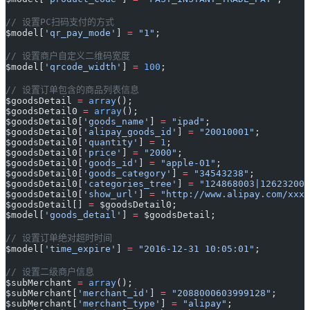
// 设置PC扫码支付的方式
$model[
'qr_pay_mode'
] 
=
 "1"
;
// 设置商户自定义二维码宽度
$model[
'qrcode_width'
] 
=
 100
;
// 设置订单包含的商品列表信息
$goodsDetail 
=
 array
();
$goodsDetail0 
=
 array
();
$goodsDetail0[
'goods_name'
] 
=
 "ipad"
;
$goodsDetail0[
'alipay_goods_id'
] 
=
 "20010001"
;
$goodsDetail0[
'quantity'
] 
=
 1
;
$goodsDetail0[
'price'
] 
=
 "2000"
;
$goodsDetail0[
'goods_id'
] 
=
 "apple-01"
;
$goodsDetail0[
'goods_category'
] 
=
 "34543238"
;
$goodsDetail0[
'categories_tree'
] 
=
 "124868003|126232002
$goodsDetail0[
'show_url'
] 
=
 "http://www.alipay.com/xxx.
$goodsDetail[] 
=
 $goodsDetail0;
$model[
'goods_detail'
] 
=
 $goodsDetail;
// 设置订单绝对超时时间
$model[
'time_expire'
] 
=
 "2016-12-31 10:05:01"
;
// 设置二级商户信息
$subMerchant 
=
 array
();
$subMerchant[
'merchant_id'
] 
=
 "2088000603999128"
;
$subMerchant[
'merchant_type'
] 
=
 "alipay"
;