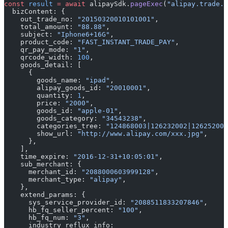
const
 result
 =
 await
 alipaySdk.
pageExec
(
"alipay.trade.p
  bizContent: {
    out_trade_no: 
"20150320010101001"
,
    total_amount: 
"88.88"
,
    subject: 
"Iphone6+16G"
,
    product_code: 
"FAST_INSTANT_TRADE_PAY"
,
    qr_pay_mode: 
"1"
,
    qrcode_width: 
100
,
    goods_detail: [
      {
        goods_name: 
"ipad"
,
        alipay_goods_id: 
"20010001"
,
        quantity: 
1
,
        price: 
"2000"
,
        goods_id: 
"apple-01"
,
        goods_category: 
"34543238"
,
        categories_tree: 
"124868003|126232002|126252004
        show_url: 
"http://www.alipay.com/xxx.jpg"
,
      },
    ],
    time_expire: 
"2016-12-31+10:05:01"
,
    sub_merchant: {
      merchant_id: 
"2088000603999128"
,
      merchant_type: 
"alipay"
,
    },
    extend_params: {
      sys_service_provider_id: 
"2088511833207846"
,
      hb_fq_seller_percent: 
"100"
,
      hb_fq_num: 
"3"
,
      industry_reflux_info: