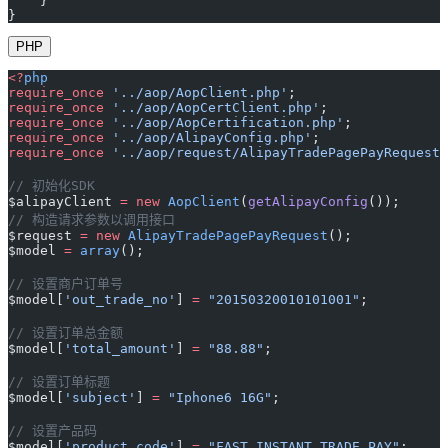
    }
}
PHP
<?
php
require_once
 '../aop/AopClient.php'
;
require_once
 '../aop/AopCertClient.php'
;
require_once
 '../aop/AopCertification.php'
;
require_once
 '../aop/AlipayConfig.php'
;
require_once
 '../aop/request/AlipayTradePagePayRequest.
// 初始化SDK
$alipayClient 
=
 new
 AopClient
(
getAlipayConfig
());
// 构造请求参数以调用接口
$request 
=
 new
 AlipayTradePagePayRequest
();
$model 
=
 array
();
// 设置商户订单号
$model[
'out_trade_no'
] 
=
 "20150320010101001"
;
// 设置订单总金额
$model[
'total_amount'
] 
=
 "88.88"
;
// 设置订单标题
$model[
'subject'
] 
=
 "Iphone6 16G"
;
// 设置产品码
$model[
'product_code'
] 
=
 "FAST_INSTANT_TRADE_PAY"
;