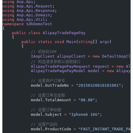
using
 Aop
.
Api
;
using
 Aop
.
Api
.
Request
;
using
 Aop
.
Api
.
Response
;
using
 Aop
.
Api
.
Domain
;
using
 Aop
.
Api
.
Util
;
namespace
 SdkDemoTest
{
    public
 class
 AlipayTradePagePay
    {
        public
 static
 void
 Main
(
string
[] 
args
) 
        {
            // 初始化SDK
            IAopClient
 alipayClient
 =
 new
 DefaultAopCli
            // 构造请求参数以调用接口
            AlipayTradePagePayRequest
 request
 =
 new
 Ali
            AlipayTradePagePayModel
 model
 =
 new
 AlipayT
            // 设置商户订单号
            model.OutTradeNo 
=
 "20150320010101001"
;
            // 设置订单总金额
            model.TotalAmount 
=
 "88.88"
;
            // 设置订单标题
            model.Subject 
=
 "Iphone6 16G"
;
            // 设置产品码
            model.ProductCode 
=
 "FAST_INSTANT_TRADE_PAY