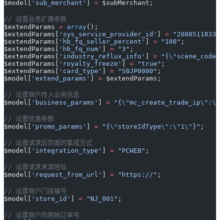
$model[
'sub_merchant'
] 
=
 $subMerchant;
// 设置业务扩展参数
$extendParams 
=
 array
();
$extendParams[
'sys_service_provider_id'
] 
=
 "20885118332
$extendParams[
'hb_fq_seller_percent'
] 
=
 "100"
;
$extendParams[
'hb_fq_num'
] 
=
 "3"
;
$extendParams[
'industry_reflux_info'
] 
=
 "{
\"
scene_code
\
$extendParams[
'royalty_freeze'
] 
=
 "true"
;
$extendParams[
'card_type'
] 
=
 "S0JP0000"
;
$model[
'extend_params'
] 
=
 $extendParams;
// 设置商户传入业务信息
$model[
'business_params'
] 
=
 "{
\"
mc_create_trade_ip
\"
:
\"
// 设置优惠参数
$model[
'promo_params'
] 
=
 "{
\"
storeIdType
\"
:
\"
1
\"
}"
;
// 设置请求后页面的集成方式
$model[
'integration_type'
] 
=
 "PCWEB"
;
// 设置请求来源地址
$model[
'request_from_url'
] 
=
 "https://"
;
// 设置商户门店编号
$model[
'store_id'
] 
=
 "NJ_001"
;
// 设置商户的原始订单号