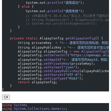
            System.out.
println
(
"调用成功"
);
        } 
else
 {
            System.out.
println
(
"调用失败"
);
            // sdk版本是"4.38.0.ALL"及以上,可以参考下面
            // String diagnosisUrl = DiagnosisUtils.get
            // System.out.println(diagnosisUrl);
        }
    }
    private
 static
 AlipayConfig 
getAlipayConfig
() {
        String privateKey  
=
 "<-- 请填写您的应用私钥，例如：MII
        String alipayPublicKey 
=
 "<-- 请填写您的支付宝公钥，例
        AlipayConfig alipayConfig 
=
 new
 AlipayConfig
();
        alipayConfig.
setServerUrl
(
"https://openapi.alip
        alipayConfig.
setAppId
(
"<-- 请填写您的AppId，例如：20
        alipayConfig.
setPrivateKey
(privateKey);
        alipayConfig.
setFormat
(
"json"
);
        alipayConfig.
setAlipayPublicKey
(alipayPublicKey
        alipayConfig.
setCharset
(
"UTF-8"
);
        alipayConfig.
setSignType
(
"RSA2"
);
        return
 alipayConfig;
    }
}
C#
using
 System
;
using
 System
.
Collections
.
Generic
;