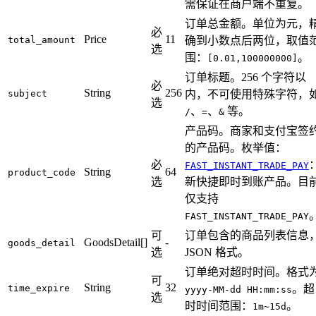
需保证在商户端不重复。
订单总金额。单位为元，
必
Price
11
total_amount
确到小数点后两位，取值
选
围：
。
[0.01,100000000]
订单标题。256 个字符以
必
String
256
subject
内，不可使用特殊字符，
选
、
、
等。
/
=
&
产品码。商家和支付宝签
的产品码。枚举值：
必
FAST_INSTANT_TRADE_PAY
String
64
product_code
选
新快捷即时到账产品。目
仅支持
FAST_INSTANT_TRADE_PAY
可
订单包含的商品列表信息
GoodsDetail[]
-
goods_detail
选
JSON 格式。
订单绝对超时时间。格式
可
String
32
time_expire
。超
yyyy-MM-dd HH:mm:ss
选
时时间范围：
。
1m~15d