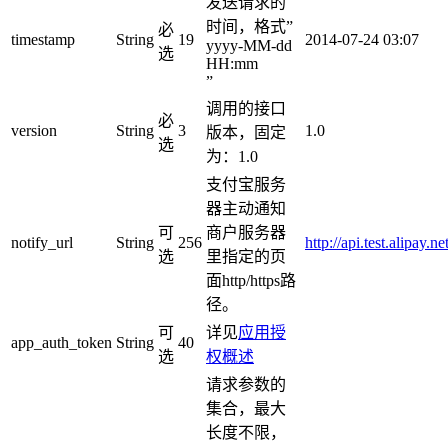
发送请求的
时间，格式”
必
timestamp
String
19
2014-07-24 03:07
yyyy-MM-dd
选
HH:mm
”
调用的接口
必
version
String
3
1.0
版本，固定
选
为：1.0
支付宝服务
器主动通知
可
商户服务器
notify_url
String
256
http://api.test.alipay.n
选
里指定的页
面http/https路
径。
可
详见
应用授
app_auth_token
String
40
选
权概述
请求参数的
集合，最大
长度不限，