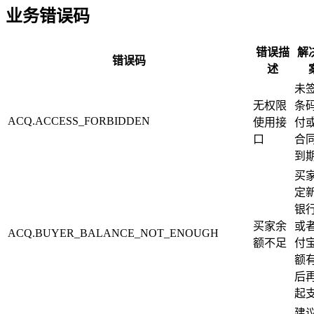
业务错误码
错误描
解
错误码
述
未
无权限
条
ACQ.ACCESS_FORBIDDEN
使用接
付
口
合
到
买
定
银
买家余
或
ACQ.BUYER_BALANCE_NOT_ENOUGH
额不足
付
额
后
起
建