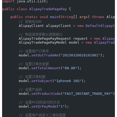
import
 java.util.List;
public
 class
 AlipayTradePagePay
 {
    public
 static
 void
 main
(
String
[] 
args
) 
throws
 Alipa
        // 初始化SDK
        AlipayClient alipayClient 
=
 new
 DefaultAlipayCl
        // 构造请求参数以调用接口
        AlipayTradePagePayRequest request 
=
 new
 AlipayT
        AlipayTradePagePayModel model 
=
 new
 AlipayTrade
        // 设置商户订单号
        model.
setOutTradeNo
(
"20150320010101001"
);
        // 设置订单总金额
        model.
setTotalAmount
(
"88.88"
);
        // 设置订单标题
        model.
setSubject
(
"Iphone6 16G"
);
        // 设置产品码
        model.
setProductCode
(
"FAST_INSTANT_TRADE_PAY"
);
        // 设置PC扫码支付的方式
        model.
setQrPayMode
(
"1"
);
        // 设置商户自定义二维码宽度