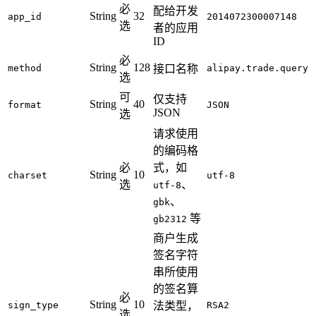
必
配给开发
String
32
app_id
2014072300007148
选
者的应用
ID
必
String
128
method
接口名称
alipay.trade.query
选
可
仅支持
String
40
format
JSON
JSON
选
请求使用
的编码格
必
式，如
String
10
charset
utf-8
选
、
utf-8
、
gbk
等
gb2312
商户生成
签名字符
串所使用
的签名算
必
String
10
sign_type
法类型，
RSA2
选