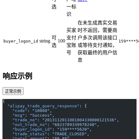
选
一标
识
在未生成真实交易
买家
时不返回，需要商
可
支付
户多次调用该接口
string
100
buyer_logon_id
159****5
选
宝账
或等待支付通知，
号
获取最终的用户信
息
响应示例
正常示例
{
  "alipay_trade_query_response"
: {
    "code"
: 
"10000"
,
    "msg"
: 
"Success"
,
    "trade_no"
: 
"2013112011001004330000121536"
,
    "out_trade_no"
: 
"6823789339978248"
,
    "buyer_logon_id"
: 
"159****5620"
,
    "trade_status"
: 
"TRADE_CLOSED"
,
    "total_amount"
: 
"88.88"
,