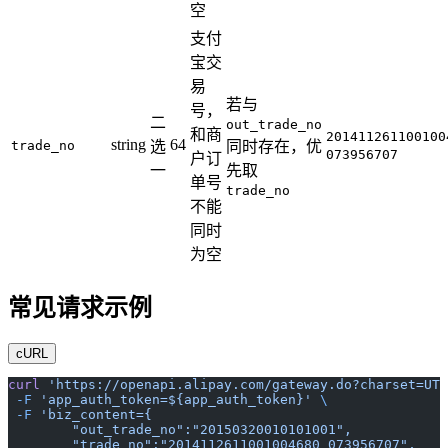
空
支付
宝交
易
若与
号，
二
out_trade_no
和商
201411261100100
string
64
trade_no
选
同时存在，优
073956707
户订
一
先取
单号
trade_no
不能
同时
为空
常见请求示例
cURL
curl
 'https://openapi.alipay.com/gateway.do?charset=UTF
 -F
 'app_auth_token=${app_auth_token}'
 \
 -F
 'biz_content={
	"out_trade_no":"20150320010101001",
	"trade_no":"2014112611001004680 073956707",