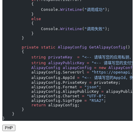
            {
                Console.
WriteLine
(
"调用成功"
);
            }
            else
            {
                Console.
WriteLine
(
"调用失败"
);
            }
        }
        private
 static
 AlipayConfig
 GetAlipayConfig
()
        {
            string
 privateKey
  =
 "<-- 请填写您的应用私钥，例如：
            string
 alipayPublicKey
 =
 "<-- 请填写您的支付宝公
            AlipayConfig
 alipayConfig
 =
 new
 AlipayConfi
            alipayConfig.ServerUrl 
=
 "https://openapi.a
            alipayConfig.AppId 
=
 "<-- 请填写您的AppId，例如：
            alipayConfig.PrivateKey 
=
 privateKey;
            alipayConfig.Format 
=
 "json"
;
            alipayConfig.AlipayPublicKey 
=
 alipayPublic
            alipayConfig.Charset 
=
 "UTF-8"
;
            alipayConfig.SignType 
=
 "RSA2"
;
            return
 alipayConfig;
        }
    }
}
PHP