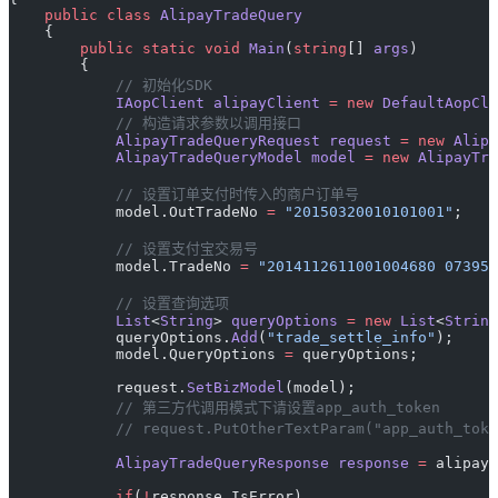
    public
 class
 AlipayTradeQuery
    {
        public
 static
 void
 Main
(
string
[] 
args
) 
        {
            // 初始化SDK
            IAopClient
 alipayClient
 =
 new
 DefaultAopCli
            // 构造请求参数以调用接口
            AlipayTradeQueryRequest
 request
 =
 new
 Alipa
            AlipayTradeQueryModel
 model
 =
 new
 AlipayTra
            // 设置订单支付时传入的商户订单号
            model.OutTradeNo 
=
 "20150320010101001"
;
            // 设置支付宝交易号
            model.TradeNo 
=
 "2014112611001004680 073956
            // 设置查询选项
            List
<
String
> 
queryOptions
 =
 new
 List
<
String
            queryOptions.
Add
(
"trade_settle_info"
);
            model.QueryOptions 
=
 queryOptions;
            request.
SetBizModel
(model);
            // 第三方代调用模式下请设置app_auth_token
            // request.PutOtherTextParam("app_auth_
            AlipayTradeQueryResponse
 response
 =
 alipayC
            if
(
!
response.IsError)