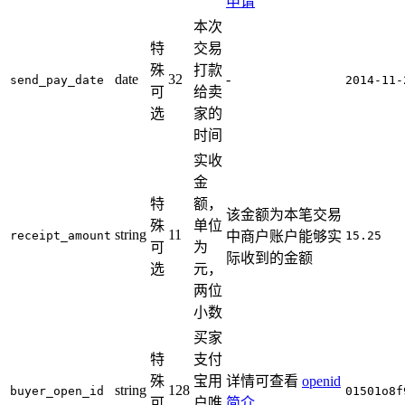
申请
本次
特
交易
殊
打款
date
32
-
send_pay_date
2014-11-
可
给卖
选
家的
时间
实收
金
特
额，
该金额为本笔交易
殊
单位
string
11
receipt_amount
中商户账户能够实
15.25
可
为
际收到的金额
选
元，
两位
小数
买家
特
支付
殊
宝用
详情可查看
openid
string
128
buyer_open_id
01501o8f
可
户唯
简介