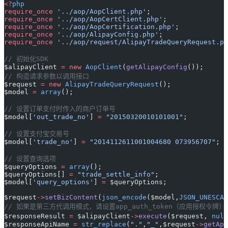
<?
php
require_once
 '../aop/AopClient.php'
;
require_once
 '../aop/AopCertClient.php'
;
require_once
 '../aop/AopCertification.php'
;
require_once
 '../aop/AlipayConfig.php'
;
require_once
 '../aop/request/AlipayTradeQueryRequest.ph
// 初始化SDK
$alipayClient 
=
 new
 AopClient
(
getAlipayConfig
());
// 构造请求参数以调用接口
$request 
=
 new
 AlipayTradeQueryRequest
();
$model 
=
 array
();
// 设置订单支付时传入的商户订单号
$model[
'out_trade_no'
] 
=
 "20150320010101001"
;
// 设置支付宝交易号
$model[
'trade_no'
] 
=
 "2014112611001004680 073956707"
;
// 设置查询选项
$queryOptions 
=
 array
();
$queryOptions[] 
=
 "trade_settle_info"
;
$model[
'query_options'
] 
=
 $queryOptions;
$request
->
setBizContent
(
json_encode
($model,
JSON_UNESCAP
// 如果是第三方代调用模式，请设置app_auth_token（应用授权令牌）
$responseResult 
=
 $alipayClient
->
execute
($request, 
null
$responseApiName 
=
 str_replace
(
"."
,
"_"
,$request
->
getApi