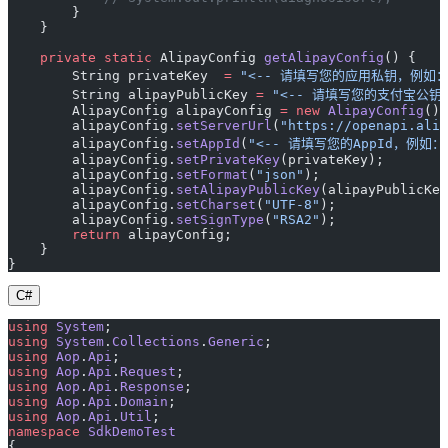
        }
    }
    private
 static
 AlipayConfig 
getAlipayConfig
() {
        String privateKey  
=
 "<-- 请填写您的应用私钥，例如：MII
        String alipayPublicKey 
=
 "<-- 请填写您的支付宝公钥，例
        AlipayConfig alipayConfig 
=
 new
 AlipayConfig
();
        alipayConfig.
setServerUrl
(
"https://openapi.alip
        alipayConfig.
setAppId
(
"<-- 请填写您的AppId，例如：20
        alipayConfig.
setPrivateKey
(privateKey);
        alipayConfig.
setFormat
(
"json"
);
        alipayConfig.
setAlipayPublicKey
(alipayPublicKey
        alipayConfig.
setCharset
(
"UTF-8"
);
        alipayConfig.
setSignType
(
"RSA2"
);
        return
 alipayConfig;
    }
}
C#
using
 System
;
using
 System
.
Collections
.
Generic
;
using
 Aop
.
Api
;
using
 Aop
.
Api
.
Request
;
using
 Aop
.
Api
.
Response
;
using
 Aop
.
Api
.
Domain
;
using
 Aop
.
Api
.
Util
;
namespace
 SdkDemoTest
{