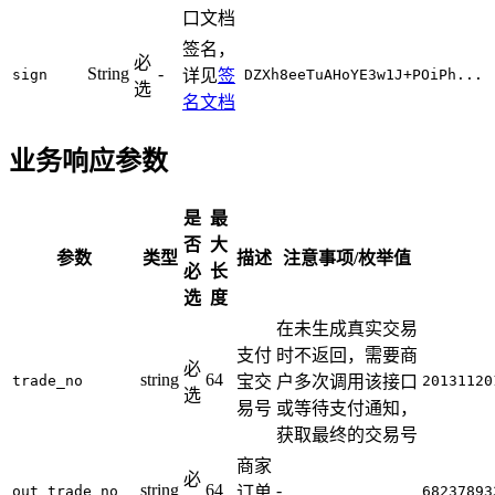
口文档
签名，
必
String
-
sign
详见
签
DZXh8eeTuAHoYE3w1J+POiPh...
选
名文档
业务响应参数
是
最
否
大
参数
类型
描述
注意事项/枚举值
必
长
选
度
在未生成真实交易
支付
时不返回，需要商
必
string
64
trade_no
宝交
户多次调用该接口
20131120
选
易号
或等待支付通知，
获取最终的交易号
商家
必
string
64
-
out_trade_no
订单
68237893