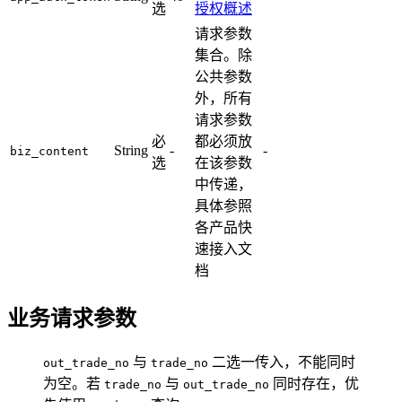
选
授权概述
请求参数
集合。除
公共参数
外，所有
请求参数
必
都必须放
String
-
-
biz_content
选
在该参数
中传递，
具体参照
各产品快
速接入文
档
业务请求参数
与
二选一传入，不能同时
out_trade_no
trade_no
为空。若
与
同时存在，优
trade_no
out_trade_no