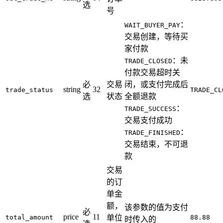
选
号
：
WAIT_BUYER_PAY
交易创建，等待买
家付款
：未
TRADE_CLOSED
付款交易超时关
必
交易
闭，或支付完成后
string
32
trade_status
TRADE_CL
选
状态
全额退款
：
TRADE_SUCCESS
交易支付成功
：
TRADE_FINISHED
交易结束，不可退
款
交易
的订
单金
额，
该参数的值为支付
必
price
11
total_amount
单位
88.88
时传入的