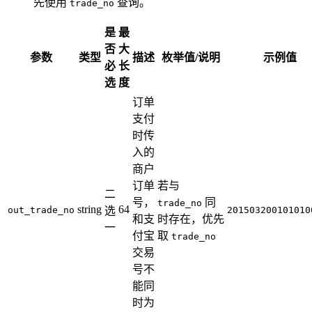
先使用
查询。
trade_no
是
最
否
大
参数
类型
描述
枚举值/说明
示例值
必
长
选
度
订单
支付
时传
入的
商户
订单
若与
二
号，
同
trade_no
string
64
out_trade_no
选
201503200101010
和支
时存在，优先
一
付宝
取
trade_no
交易
号不
能同
时为