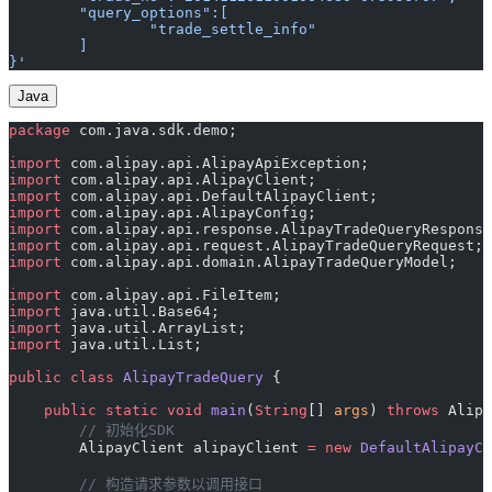
	"query_options":[
		"trade_settle_info"
	]
}'
Java
package
 com.java.sdk.demo;
import
 com.alipay.api.AlipayApiException;
import
 com.alipay.api.AlipayClient;
import
 com.alipay.api.DefaultAlipayClient;
import
 com.alipay.api.AlipayConfig;
import
 com.alipay.api.response.AlipayTradeQueryResponse
import
 com.alipay.api.request.AlipayTradeQueryRequest;
import
 com.alipay.api.domain.AlipayTradeQueryModel;
import
 com.alipay.api.FileItem;
import
 java.util.Base64;
import
 java.util.ArrayList;
import
 java.util.List;
public
 class
 AlipayTradeQuery
 {
    public
 static
 void
 main
(
String
[] 
args
) 
throws
 Alipa
        // 初始化SDK
        AlipayClient alipayClient 
=
 new
 DefaultAlipayCl
        // 构造请求参数以调用接口