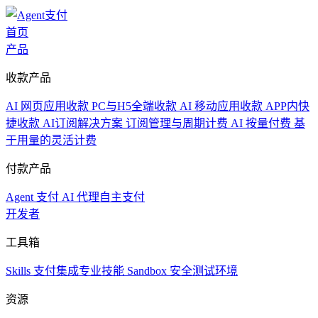
首页
产品
收款产品
AI 网页应用收款
PC与H5全端收款
AI 移动应用收款
APP内快
捷收款
AI订阅解决方案
订阅管理与周期计费
AI 按量付费
基
于用量的灵活计费
付款产品
Agent 支付
AI 代理自主支付
开发者
工具箱
Skills
支付集成专业技能
Sandbox
安全测试环境
资源