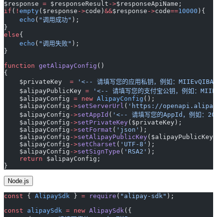
$response 
=
 $responseResult
->
$responseApiName;
if
(
!
empty
($response
->
code)
&&
$response
->
code
==
10000
){
    echo
(
"调用成功"
);
}
else
{
    echo
(
"调用失败"
);
}
function
 getAlipayConfig
()
{
    $privateKey  
=
 '<-- 请填写您的应用私钥，例如：MIIEvQIBADAN
    $alipayPublicKey 
=
 '<-- 请填写您的支付宝公钥，例如：MIIBIj
    $alipayConfig 
=
 new
 AlipayConfig
();
    $alipayConfig
->
setServerUrl
(
'https://openapi.alipay
    $alipayConfig
->
setAppId
(
'<-- 请填写您的AppId，例如：2019
    $alipayConfig
->
setPrivateKey
($privateKey);
    $alipayConfig
->
setFormat
(
'json'
);
    $alipayConfig
->
setAlipayPublicKey
($alipayPublicKey)
    $alipayConfig
->
setCharset
(
'UTF-8'
);
    $alipayConfig
->
setSignType
(
'RSA2'
);
    return
 $alipayConfig;
}
Node.js
const
 { 
AlipaySdk
 } 
=
 require
(
"alipay-sdk"
);
const
 alipaySdk
 =
 new
 AlipaySdk
({