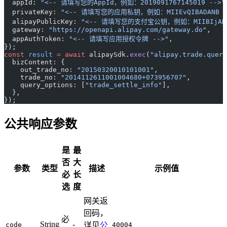
  appId: 
"<-- 请填写您的AppId，例如：2019091767145019 -->"
  privateKey: 
"<-- 请填写您的应用私钥，例如：MIIEvQIBADANB ..
  alipayPublicKey: 
"<-- 请填写您的支付宝公钥，例如：MIIBIjANBg
  gateway: 
"https://openapi.alipay.com/gateway.do"
,
  appAuthToken: 
"<-- 请填写应用授权令牌 -->"
,
});
const
 result
 =
 await
 alipaySdk.
exec
(
"alipay.trade.query
  bizContent: {
    out_trade_no: 
"20150320010101001"
,
    trade_no: 
"2014112611001004680+073956707"
,
    query_options: [
"trade_settle_info"
],
  },
});
公共响应参数
是
最
否
大
参数
类型
描述
示例值
必
长
选
度
网关返
回码，
必
String
-
code
详见
公
40004