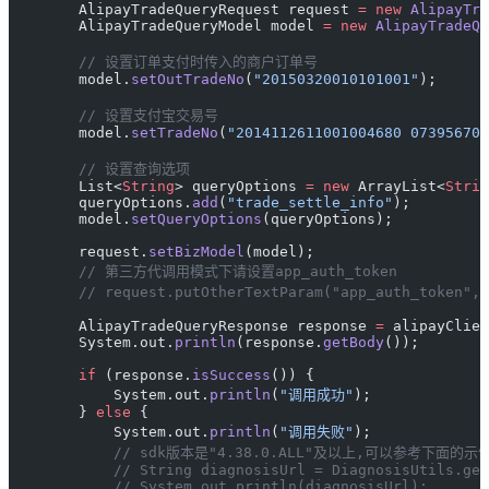
        AlipayTradeQueryRequest request 
=
 new
 AlipayTra
        AlipayTradeQueryModel model 
=
 new
 AlipayTradeQu
        // 设置订单支付时传入的商户订单号
        model.
setOutTradeNo
(
"20150320010101001"
);
        // 设置支付宝交易号
        model.
setTradeNo
(
"2014112611001004680 073956707
        // 设置查询选项
        List<
String
> queryOptions 
=
 new
 ArrayList<
Strin
        queryOptions.
add
(
"trade_settle_info"
);
        model.
setQueryOptions
(queryOptions);
        request.
setBizModel
(model);
        // 第三方代调用模式下请设置app_auth_token
        // request.putOtherTextParam("app_auth_toke
        AlipayTradeQueryResponse response 
=
 alipayClien
        System.out.
println
(response.
getBody
());
        if
 (response.
isSuccess
()) {
            System.out.
println
(
"调用成功"
);
        } 
else
 {
            System.out.
println
(
"调用失败"
);
            // sdk版本是"4.38.0.ALL"及以上,可以参考下面
            // String diagnosisUrl = DiagnosisUtils.get
            // System.out.println(diagnosisUrl);