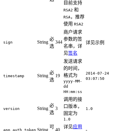
目前支持
和
RSA2
，推荐
RSA
使用
RSA2
商户请求
必
参数的签
String
344
sign
详见示例
选
名串，详
见
签名
发送请求
的时间，
必
2014-07-24
格式为
String
19
timestamp
03:07:50
选
yyyy-MM-
dd
HH:mm:ss
调用的接
必
口版本，
String
3
version
1.0
选
固定为
1.0
可
详见
应用
String
40
-
app_auth_token