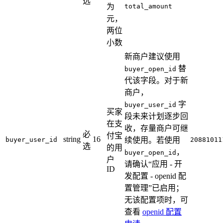
选
为
total_amount
元，
两位
小数
新商户建议使用
替
buyer_open_id
代该字段。对于新
商户，
字
buyer_user_id
买家
段未来计划逐步回
在支
收，存量商户可继
必
付宝
string
16
buyer_user_id
续使用。若使用
20881011
选
的用
，
buyer_open_id
户
请确认“应用 - 开
ID
发配置 - openid 配
置管理”已启用；
无该配置项时，可
查看
openid 配置