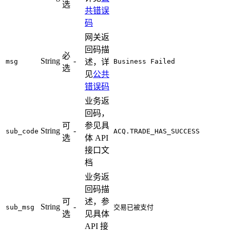
选
共错误
码
网关返
回码描
必
String
-
msg
述，详
Business Failed
选
见
公共
错误码
业务返
回码，
可
参见具
String
-
sub_code
ACQ.TRADE_HAS_SUCCESS
选
体 API
接口文
档
业务返
回码描
可
述，参
String
-
sub_msg
交易已被支付
选
见具体
API 接